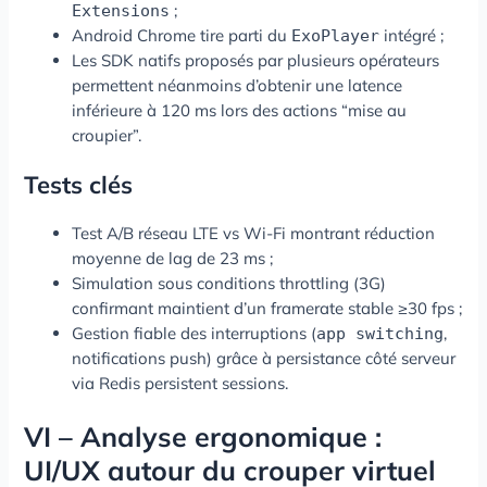
;
Extensions
Android Chrome tire parti du
intégré ;
ExoPlayer
Les SDK natifs proposés par plusieurs opérateurs
permettent néanmoins d’obtenir une latence
inférieure à 120 ms lors des actions “mise au
croupier”.
Tests clés
Test A/B réseau LTE vs Wi-Fi montrant réduction
moyenne de lag de 23 ms ;
Simulation sous conditions throttling (3G)
confirmant maintient d’un framerate stable ≥30 fps ;
Gestion fiable des interruptions (
,
app switching
notifications push) grâce à persistance côté serveur
via Redis persistent sessions.
VI – Analyse ergonomique :
UI/UX autour du crouper virtuel