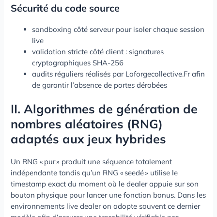
Sécurité du code source
sandboxing côté serveur pour isoler chaque session
live
validation stricte côté client : signatures
cryptographiques SHA‑256
audits réguliers réalisés par Laforgecollective.Fr afin
de garantir l’absence de portes dérobées
II. Algorithmes de génération de
nombres aléatoires (RNG)
adaptés aux jeux hybrides
Un RNG « pur » produit une séquence totalement
indépendante tandis qu’un RNG « seedé » utilise le
timestamp exact du moment où le dealer appuie sur son
bouton physique pour lancer une fonction bonus. Dans les
environnements live dealer on adopte souvent ce dernier