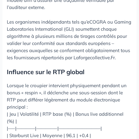
modèle afin d’assurer une traçabilité vérifiable par
l’auditeur externe.
Les organismes indépendants tels qu’eCOGRA ou Gaming
Laboratories International (GLI) soumettent chaque
algorithme à plusieurs millions de tirages contrôlés pour
valider leur conformité aux standards européens –
exigences auxquelles se conforment obligatoirement tous
les fournisseurs répertoriés par Laforgecollective.Fr.
Influence sur le RTP global
Lorsque le croupier intervient physiquement pendant un
bonus « respin », il déclenche une sous‑session dont le
RTP peut différer légèrement du module électronique
principal :
| Jeu | Volatilité | RTP base (%) | Bonus live additionnel
(%) |
|—–|————|————–|—————————|
| Starburst Live | Moyenne | 96,1 | +0,4 |