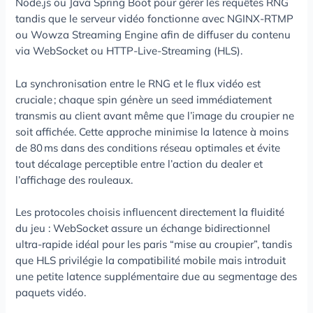
Node.js ou Java Spring Boot pour gérer les requêtes RNG
tandis que le serveur vidéo fonctionne avec NGINX‑RTMP
ou Wowza Streaming Engine afin de diffuser du contenu
via WebSocket ou HTTP‑Live‑Streaming (HLS).
La synchronisation entre le RNG et le flux vidéo est
cruciale ; chaque spin génère un seed immédiatement
transmis au client avant même que l’image du croupier ne
soit affichée. Cette approche minimise la latence à moins
de 80 ms dans des conditions réseau optimales et évite
tout décalage perceptible entre l’action du dealer et
l’affichage des rouleaux.
Les protocoles choisis influencent directement la fluidité
du jeu : WebSocket assure un échange bidirectionnel
ultra‑rapide idéal pour les paris “mise au croupier”, tandis
que HLS privilégie la compatibilité mobile mais introduit
une petite latence supplémentaire due au segmentage des
paquets vidéo.