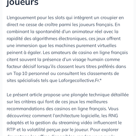
joueurs
L’engouement pour les slots qui intègrent un croupier en
direct ne cesse de croître parmi les joueurs français. En
combinant la spontanéité d’un animateur réel avec la
rapidité des algorithmes électroniques, ces jeux offrent
une immersion que les machines purement virtuelles
peinent à égaler. Les amateurs de casino en ligne français
citent souvent la présence d’un visage humain comme
facteur décisif lorsqu’ils classent leurs titres préférés dans
un Top 10 personnel ou consultent les classements de
sites spécialisés tels que Laforgecollective.Fr.*
Le présent article propose une plongée technique détaillée
sur les critères qui font de ces jeux les meilleures
recommandations des casinos en ligne français. Vous
découvrirez comment l’architecture logicielle, les RNG
adaptés et la gestion du streaming vidéo influencent le
RTP et la volatilité perçue par le joueur. Pour explorer