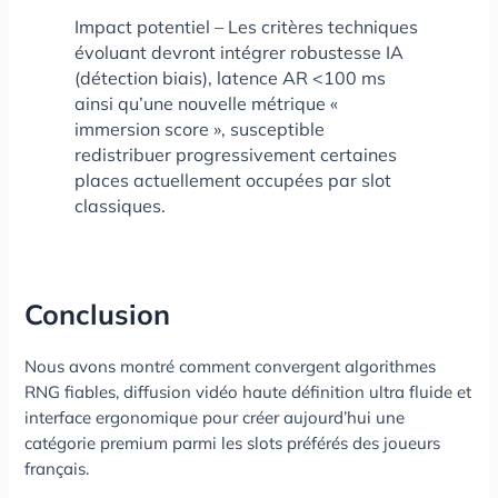
Impact potentiel – Les critères techniques
évoluant devront intégrer robustesse IA
(détection biais), latence AR <100 ms
ainsi qu’une nouvelle métrique «
immersion score », susceptible
redistribuer progressivement certaines
places actuellement occupées par slot
classiques.
Conclusion
Nous avons montré comment convergent algorithmes
RNG fiables, diffusion vidéo haute définition ultra fluide et
interface ergonomique pour créer aujourd’hui une
catégorie premium parmi les slots préférés des joueurs
français.