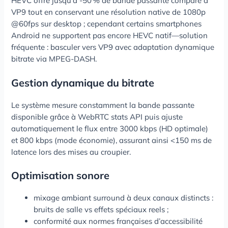
HEVC offre jusqu’à ‑50 % de bande passante comparé à
VP9 tout en conservant une résolution native de 1080p
@60fps sur desktop ; cependant certains smartphones
Android ne supportent pas encore HEVC natif—solution
fréquente : basculer vers VP9 avec adaptation dynamique
bitrate via MPEG‑DASH.
Gestion dynamique du bitrate
Le système mesure constamment la bande passante
disponible grâce à WebRTC stats API puis ajuste
automatiquement le flux entre 3000 kbps (HD optimale)
et 800 kbps (mode économie), assurant ainsi <150 ms de
latence lors des mises au croupier.
Optimisation sonore
mixage ambiant surround à deux canaux distincts :
bruits de salle vs effets spéciaux reels ;
conformité aux normes françaises d’accessibilité