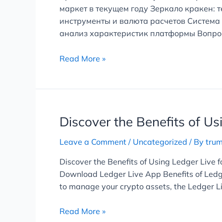
маркет в текущем году Зеркало кракен: 
кракен
инструменты и валюта расчетов Система
маркет
анализ характеристик платформы Вопро
и
правила
Read More »
работы
платформы
Discover
Discover the Benefits of Us
the
Leave a Comment
/
Uncategorized
/ By
tru
Benefits
of
Discover the Benefits of Using Ledger Live 
Using
Download Ledger Live App Benefits of Ledger
Ledger
to manage your crypto assets, the Ledger L
Live
for
Read More »
Crypto