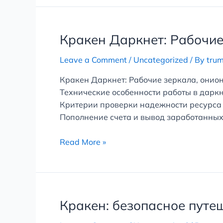
Кракен
Кракен Даркнет: Рабочие
Даркнет:
Leave a Comment
/
Uncategorized
/ By
tru
Рабочие
зеркала,
Кракен Даркнет: Рабочие зеркала, онио
онион
Технические особенности работы в даркн
адрес
Критерии проверки надежности ресурса 
и
Пополнение счета и вывод заработанных 
обзор
маркетплейса
Read More »
2026
Кракен:
Кракен: безопасное путе
безопасное