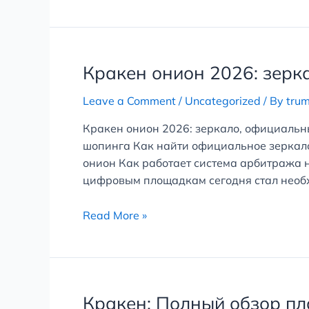
Кракен
Кракен онион 2026: зерк
онион
Leave a Comment
/
Uncategorized
/ By
tru
2026:
зеркало,
Кракен онион 2026: зеркало, официальн
официальный
шопинга Как найти официальное зеркало
вход
онион Как работает система арбитража 
и
цифровым площадкам сегодня стал необх
обзор
площадки
Read More »
Кракен:
Кракен: Полный обзор пл