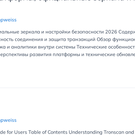
mpweiss
иальные зеркала и настройки безопасности 2026 Соде
ность соединения и защита транзакций Обзор функцион
а и аналитики внутри системы Технические особенности
ерспективы развития платформы и технические обновл
mpweiss
de for Users Table of Contents Understanding Tronscan and