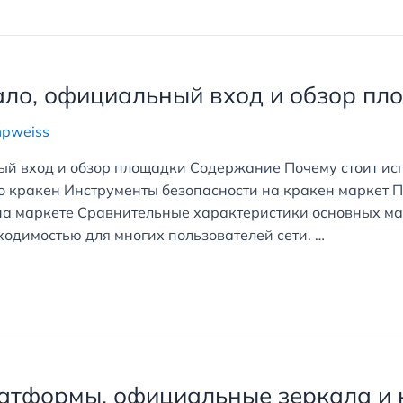
ало, официальный вход и обзор пл
mpweiss
ый вход и обзор площадки Содержание Почему стоит ис
 кракен Инструменты безопасности на кракен маркет П
на маркете Сравнительные характеристики основных м
одимостью для многих пользователей сети. …
атформы, официальные зеркала и 