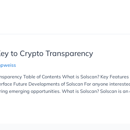
Key to Crypto Transparency
mpweiss
ansparency Table of Contents What is Solscan? Key Features
rface Future Developments of Solscan For anyone interested i
ering emerging opportunities. What is Solscan? Solscan is a