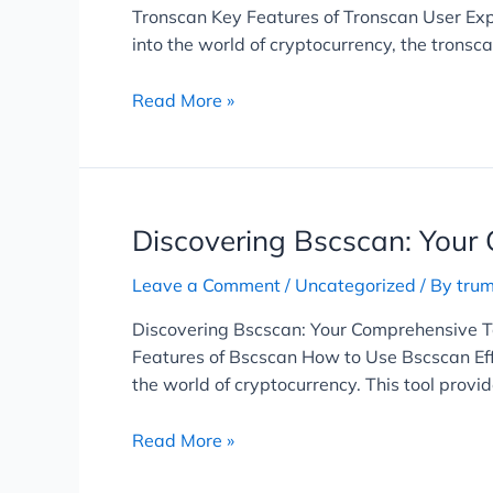
Tronscan Key Features of Tronscan User Exp
into the world of cryptocurrency, the tronsca
Read More »
Discovering
Discovering Bscscan: Your 
Bscscan:
Leave a Comment
/
Uncategorized
/ By
tru
Your
Comprehensive
Discovering Bscscan: Your Comprehensive To
Tool
Features of Bscscan How to Use Bscscan Eff
for
the world of cryptocurrency. This tool provi
Crypto
Analysis
Read More »