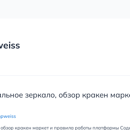
eiss
альное зеркало, обзор кракен марк
mpweiss
, обзор кракен маркет и правила работы платформы Со