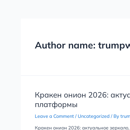
Skip
Posts
to
navigation
content
Author name: trumpw
Кракен
Кракен онион 2026: акту
онион
платформы
2026:
актуальное
Leave a Comment
/
Uncategorized
/ By
tru
зеркало,
Кракен онион 2026: актуальное зеркало
обзор