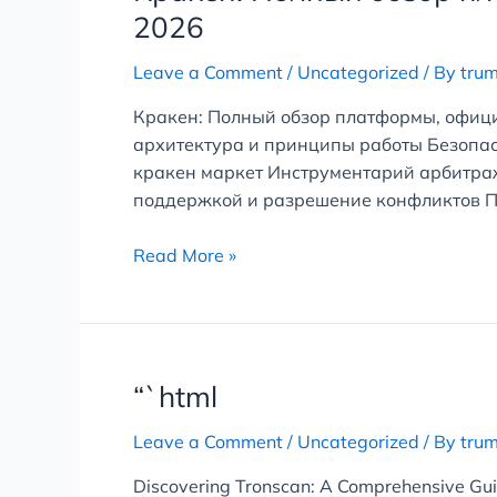
Полный
2026
обзор
платформы,
Leave a Comment
/
Uncategorized
/ By
tru
официальные
Кракен: Полный обзор платформы, офиц
зеркала
архитектура и принципы работы Безопас
и
кракен маркет Инструментарий арбитраж
настройки
поддержкой и разрешение конфликтов П
безопасности
2026
Read More »
“`html
“`html
Leave a Comment
/
Uncategorized
/ By
tru
Discovering Tronscan: A Comprehensive Gui