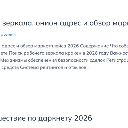
 зеркала, онион адрес и обзор ма
mpweiss
н адрес и обзор маркетплейса 2026 Содержание Что со
ете Поиск рабочего зеркала кракен в 2026 году Важно
Механизмы обеспечения безопасности сделок Регистра
средств Система рейтингов и отзывов …
шествие по даркнету 2026