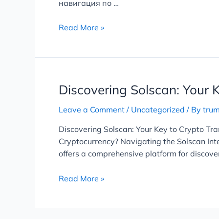
навигация по …
и
вход
Read More »
в
2026
Discovering
Discovering Solscan: Your 
Solscan:
Leave a Comment
/
Uncategorized
/ By
tru
Your
Key
Discovering Solscan: Your Key to Crypto Tr
to
Cryptocurrency? Navigating the Solscan Inte
Crypto
offers a comprehensive platform for discov
Transparency
Read More »