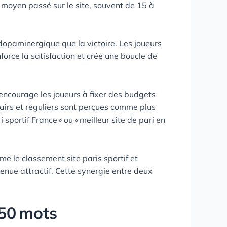
moyen passé sur le site, souvent de 15 à
 dopaminergique que la victoire. Les joueurs
orce la satisfaction et crée une boucle de
l encourage les joueurs à fixer des budgets
lairs et réguliers sont perçues comme plus
sportif France » ou « meilleur site de pari en
me le classement site paris sportif et
enue attractif. Cette synergie entre deux
350 mots