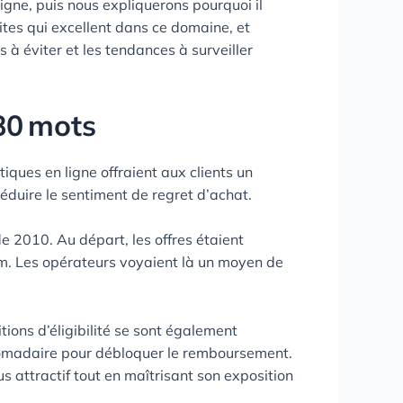
ligne, puis nous expliquerons pourquoi il
ites qui excellent dans ce domaine, et
s à éviter et les tendances à surveiller
280 mots
ques en ligne offraient aux clients un
éduire le sentiment de regret d’achat.
e 2010. Au départ, les offres étaient
m. Les opérateurs voyaient là un moyen de
tions d’éligibilité se sont également
bdomadaire pour débloquer le remboursement.
s attractif tout en maîtrisant son exposition