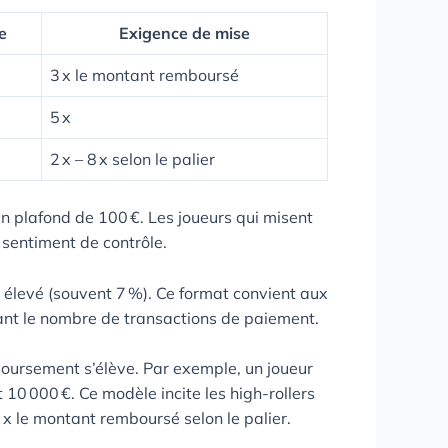
e
Exigence de mise
3 x le montant remboursé
5 x
2 x – 8 x selon le palier
n plafond de 100 €. Les joueurs qui misent
 sentiment de contrôle.
 élevé (souvent 7 %). Ce format convient aux
itant le nombre de transactions de paiement.
boursement s’élève. Par exemple, un joueur
 10 000 €. Ce modèle incite les high‑rollers
8 x le montant remboursé selon le palier.