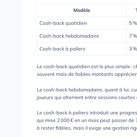
Modèle
Cash‑back quotidien
5 
Cash‑back hebdomadaire
7 
Cash‑back à paliers
3 
Le cash‑back quotidien est le plus simple :
souvent mais de faibles montants apprécient 
Le cash‑back hebdomadaire, quant à lui, cum
joueurs qui alternent entre sessions courtes 
Le cash‑back à paliers introduit une progre
qui mise 2 000 € en un mois peut passer de 3 
à rester fidèles, mais il exige une gestion r