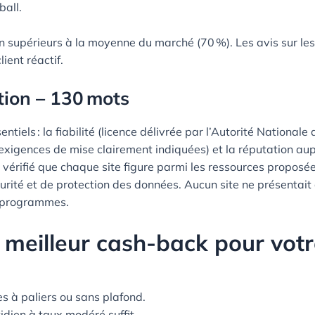
ball.
ion supérieurs à la moyenne du marché (70 %). Les avis sur le
ient réactif.
tion – 130 mots
entiels : la fiabilité (licence délivrée par l’Autorité National
xigences de mise clairement indiquées) et la réputation aupr
vérifié que chaque site figure parmi les ressources proposée
ité et de protection des données. Aucun site ne présentait 
s programmes.
 meilleur cash‑back pour votr
s à paliers ou sans plafond.
idien à taux modéré suffit.