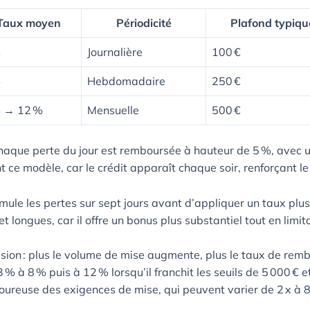
Taux moyen
Périodicité
Plafond typiqu
%
Journalière
100 €
%
Hebdomadaire
250 €
% → 12 %
Mensuelle
500 €
 chaque perte du jour est remboursée à hauteur de 5 %, avec u
ce modèle, car le crédit apparaît chaque soir, renforçant le
ule les pertes sur sept jours avant d’appliquer un taux plus
et longues, car il offre un bonus plus substantiel tout en lim
ssion : plus le volume de mise augmente, plus le taux de rem
% à 8 % puis à 12 % lorsqu’il franchit les seuils de 5 000 € et
igoureuse des exigences de mise, qui peuvent varier de 2 x à 