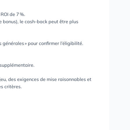
 ROI de 7 %.
 bonus), le cash‑back peut être plus
générales » pour confirmer l’éligibilité.
u supplémentaire.
jeu, des exigences de mise raisonnables et
s critères.