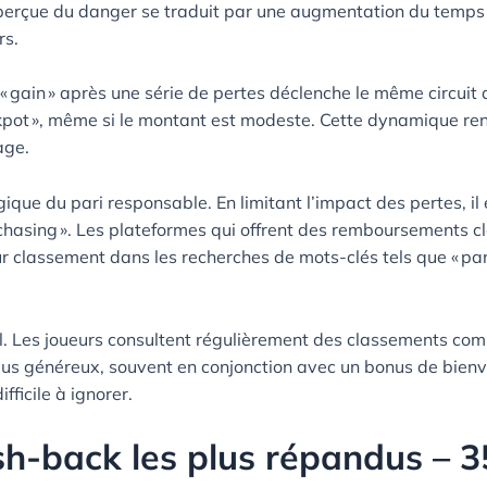
 perçue du danger se traduit par une augmentation du temps 
rs.
n « gain » après une série de pertes déclenche le même circuit
pot », même si le montant est modeste. Cette dynamique renf
age.
logique du pari responsable. En limitant l’impact des pertes, i
 chasing ». Les plateformes qui offrent des remboursements c
ur classement dans les recherches de mots‑clés tels que « pari 
ial. Les joueurs consultent régulièrement des classements com
 plus généreux, souvent en conjonction avec un bonus de bienv
fficile à ignorer.
sh‑back les plus répandus – 