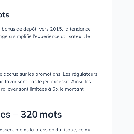
ots
es bonus de dépôt. Vers 2015, la tendance
 a simplifié l’expérience utilisateur : le
e accrue sur les promotions. Les régulateurs
favorisent pas le jeu excessif. Ainsi, les
rollover sont limitées à 5 x le montant
nes – 320 mots
ssent moins la pression du risque, ce qui