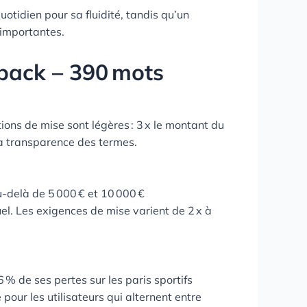
otidien pour sa fluidité, tandis qu’un
 importantes.
h‑back – 390 mots
ons de mise sont légères : 3 x le montant du
 la transparence des termes.
u‑delà de 5 000 € et 10 000 €
l. Les exigences de mise varient de 2 x à
6 % de ses pertes sur les paris sportifs
pour les utilisateurs qui alternent entre