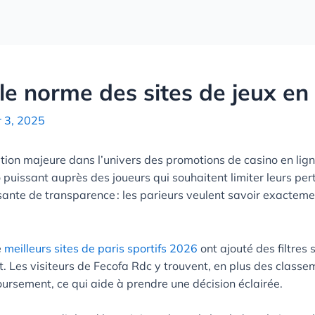
le norme des sites de jeux en 
 3, 2025
on majeure dans l’univers des promotions de casino en ligne
puissant auprès des joueurs qui souhaitent limiter leurs pert
ante de transparence : les parieurs veulent savoir exactemen
e
meilleurs sites de paris sportifs 2026
ont ajouté des filtres 
t. Les visiteurs de Fecofa Rdc y trouvent, en plus des classe
ursement, ce qui aide à prendre une décision éclairée.