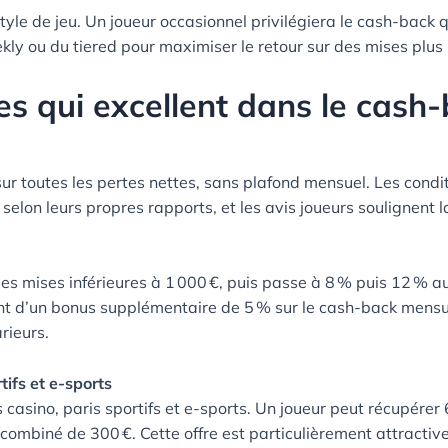
yle de jeu. Un joueur occasionnel privilégiera le cash‑back qu
ekly ou du tiered pour maximiser le retour sur des mises plus
ites qui excellent dans le cas
 toutes les pertes nettes, sans plafond mensuel. Les conditi
selon leurs propres rapports, et les avis joueurs soulignent
s mises inférieures à 1 000 €, puis passe à 8 % puis 12 % a
t d’un bonus supplémentaire de 5 % sur le cash‑back mensue
rieurs.
ifs et e‑sports
 casino, paris sportifs et e‑sports. Un joueur peut récupérer 
combiné de 300 €. Cette offre est particulièrement attractive 