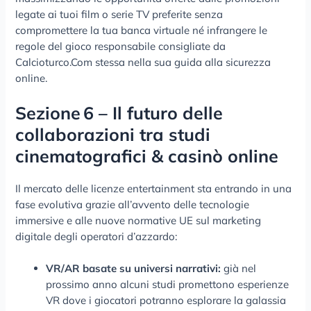
legate ai tuoi film o serie TV preferite senza
compromettere la tua banca virtuale né infrangere le
regole del gioco responsabile consigliate da
Calcioturco.Com stessa nella sua guida alla sicurezza
online.
Sezione 6 – Il futuro delle
collaborazioni tra studi
cinematografici & casinò online
Il mercato delle licenze entertainment sta entrando in una
fase evolutiva grazie all’avvento delle tecnologie
immersive e alle nuove normative UE sul marketing
digitale degli operatori d’azzardo:
VR/AR basate su universi narrativi:
già nel
prossimo anno alcuni studi promettono esperienze
VR dove i giocatori potranno esplorare la galassia