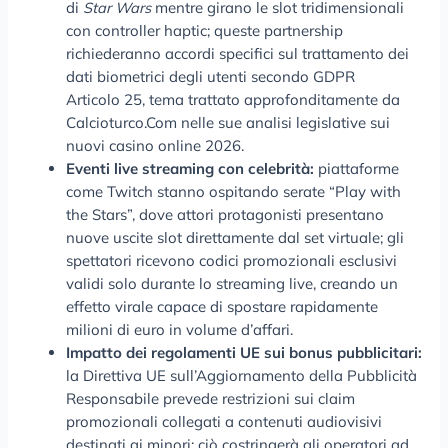
di
Star Wars
mentre girano le slot tridimensionali
con controller haptic; queste partnership
richiederanno accordi specifici sul trattamento dei
dati biometrici degli utenti secondo GDPR
Articolo 25, tema trattato approfonditamente da
Calcioturco.Com nelle sue analisi legislative sui
nuovi casino online 2026.
Eventi live streaming con celebrità:
piattaforme
come Twitch stanno ospitando serate “Play with
the Stars”, dove attori protagonisti presentano
nuove uscite slot direttamente dal set virtuale; gli
spettatori ricevono codici promozionali esclusivi
validi solo durante lo streaming live, creando un
effetto virale capace di spostare rapidamente
milioni di euro in volume d’affari.
Impatto dei regolamenti UE sui bonus pubblicitari:
la Direttiva UE sull’Aggiornamento della Pubblicità
Responsabile prevede restrizioni sui claim
promozionali collegati a contenuti audiovisivi
destinati ai minori; ciò costringerà gli operatori ad