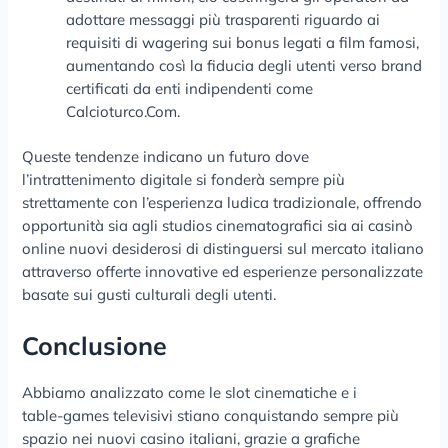
adottare messaggi più trasparenti riguardo ai
requisiti di wagering sui bonus legati a film famosi,
aumentando così la fiducia degli utenti verso brand
certificati da enti indipendenti come
Calcioturco.Com.
Queste tendenze indicano un futuro dove
l’intrattenimento digitale si fonderà sempre più
strettamente con l’esperienza ludica tradizionale, offrendo
opportunità sia agli studios cinematografici sia ai casinò
online nuovi desiderosi di distinguersi sul mercato italiano
attraverso offerte innovative ed esperienze personalizzate
basate sui gusti culturali degli utenti.
Conclusione
Abbiamo analizzato come le slot cinematiche e i
table‑games televisivi stiano conquistando sempre più
spazio nei nuovi casino italiani, grazie a grafiche