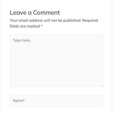
Leave a Comment
Your email address will not be published.
Required
fields are marked
*
Type
here..
Name*