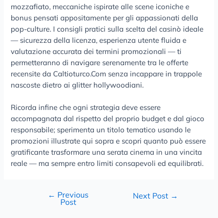
mozzafiato, meccaniche ispirate alle scene iconiche e
bonus pensati appositamente per gli appassionati della
pop‑culture. I consigli pratici sulla scelta del casinò ideale
— sicurezza della licenza, esperienza utente fluida e
valutazione accurata dei termini promozionali — ti
permetteranno di navigare serenamente tra le offerte
recensite da Caltioturco.Com senza incappare in trappole
nascoste dietro ai glitter hollywoodiani.
Ricorda infine che ogni strategia deve essere
accompagnata dal rispetto del proprio budget e dal gioco
responsabile; sperimenta un titolo tematico usando le
promozioni illustrate qui sopra e scopri quanto può essere
gratificante trasformare una serata cinema in una vincita
reale — ma sempre entro limiti consapevoli ed equilibrati.
←
Previous
Next Post
→
Post