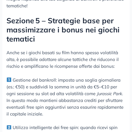
tematiche!
Sezione 5 – Strategie base per
massimizzare i bonus nei giochi
tematici
Anche se i giochi basati su film hanno spesso volatilità
alta, è possibile adottare alcune tattiche che riducono il
rischio e amplificano le ricompense offerte dai bonus:
Gestione del bankroll: imposta una soglia giornaliera
(es.: €50) e suddividi la somma in unità da €5–€10 per
ogni sessione su slot ad alta volatilità come
Jurassic Park
.
In questo modo mantieni abbastanza crediti per sfruttare
eventuali free spin aggiuntivi senza esaurire rapidamente
il capitale iniziale.
Utilizzo intelligente dei free spin: quando ricevi spin