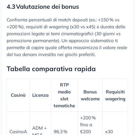
4.3 Valutazione dei bonus
Confronta percentuali di match deposit (es.: +150 % vs
+200 %), requisiti di wagering (x30 vs x45) e durata delle
promozioni legate ai temi cinematografici (30 giorni vs
promozione permanente). Un approccio sistematico ti
permette di capire quale offerta massimizza il valore reale
del tuo denaro investito nei giochi preferiti.
Tabella comparativa rapida
RTP
medio
Bonus
Requisiti
Casinò
Licenza
slot
welcome
wagering
tematiche
+200 %
fino a
ADM +
CasinoA
96,3 %
€200
x30
MGA