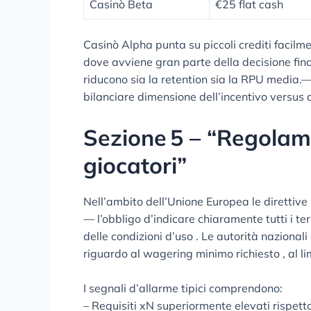
Casinò Beta
€25 flat cash
Casinò Alpha punta su piccoli crediti facilmen
dove avviene gran parte della decisione fina
riducono sia la retention sia la RPU media.
bilanciare dimensione dell’incentivo versus di
Sezione 5 – “Regolam
giocatori”
Nell’ambito dell’Unione Europea le direttive
— l’obbligo d’indicare chiaramente tutti i te
delle condizioni d’uso . Le autorità nazional
riguardo al wagering minimo richiesto , al li
I segnali d’allarme tipici comprendono:
– Requisiti xN superiormente elevati rispett