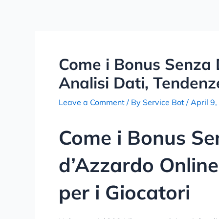
Skip
Post
to
navigation
content
Come i Bonus Senza D
Analisi Dati, Tendenz
Leave a Comment
/ By
Service Bot
/
April 9
Come i Bonus Sen
d’Azzardo Online
per i Giocatori