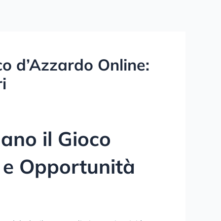
co d’Azzardo Online:
i
ano il Gioco
e e Opportunità