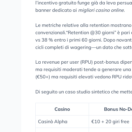
l’incentivo gratuito funge già da leva persua
banner dedicato ai
migliori casino online
.
Le metriche relative alla retention mostrano ri
convenzionali.“Retention @30 giorni” è pari a
vs 38 % entro i primi 60 giorni​​​​. Dopo n
cicli completi di wagering—un dato che sotto
La revenue per user (RPU) post‑bonus dipende
ma requisiti moderati tende a generare una 
(€50+) ma requisiti elevati vedono RPU rido
Di seguito un caso studio sintetico che mett
Casino
Bonus No‑De
Casinò Alpha
€10 + 20 giri free