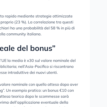
itto rapido mediante strategie ottimizzate
 proprio (23 %). La correlazione tra questi
chiari ha una probabilità del 58 % in più di
ella community italiana.
reale del bonus”
l’UE la media è x30 sul valore nominale del
icitaria; nell’Asia‑Pacifico si riscontrano
se introduttive dei nuovi utenti.
 valore nominale con quello atteso dopo aver
ing”. Un esempio pratico: un bonus €10 con
l’attesa teorica dopo le scommesse sarà
ima dell’applicazione eventuale della