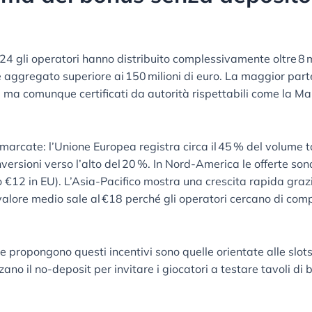
 gli operatori hanno distribuito complessivamente oltre 8 mi
 aggregato superiore ai 150 milioni di euro. La maggior part
ma comunque certificati da autorità rispettabili come la 
arcate: l’Unione Europea registra circa il 45 % del volume to
rsioni verso l’alto del 20 %. In Nord‑America le offerte son
 €12 in EU). L’Asia‑Pacifico mostra una crescita rapida graz
il valore medio sale al €18 perché gli operatori cercano di com
 propongono questi incentivi sono quelle orientate alle slots
ano il no‑deposit per invitare i giocatori a testare tavoli di 