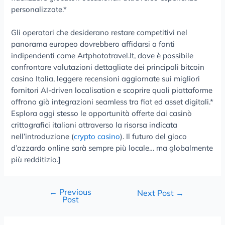
personalizzate.*
Gli operatori che desiderano restare competitivi nel
panorama europeo dovrebbero affidarsi a fonti
indipendenti come Artphototravel.It, dove è possibile
confrontare valutazioni dettagliate dei principali bitcoin
casino Italia, leggere recensioni aggiornate sui migliori
fornitori AI‑driven localisation e scoprire quali piattaforme
offrono già integrazioni seamless tra fiat ed asset digitali.*
Esplora oggi stesso le opportunità offerte dai casinò
crittografici italiani attraverso la risorsa indicata
nell’introduzione (
crypto casino
). Il futuro del gioco
d’azzardo online sarà sempre più locale… ma globalmente
più redditizio.]
←
Previous
Next Post
→
Post