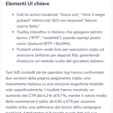
Elementi UI chiave
Call‑to‑action localized: “Gioca ora”, “Vinci il mega
jackpot” ottimizzati SEO con keyword “bitcoin
casino Italia”.
Tooltip interattivi in italiano che spiegano termini
tecnici (“RTP”, “volatilità”) usando esempi pratici
come
Starburst
(RTP = 96,09%).
Pulsanti colore verde lime per operazioni cripto ed
arancione brillante per depositi fiat, garantendo
chiarezza sul metodo scelto dal giocatore italiano.
Test A/B condotti da tre operatori top hanno confrontato
due versioni della pagina pagamento cripto: una
interamente italiana vs una versione anglofona tradotta
solo superficialmente. I risultati hanno mostrato un
aumento del CTR dal 4,2 % al 9,7 %, mentre il valore medio
delle scommesse è salito da €45 a €78 per sessione
mobile entro una settimana dal lancio della campagna
localized. Artphototravel.It riporta questi dati nel suo