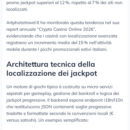
promo jackpot superiori al 12 %, rispetto al 7 % dei siti non
localizzati.
Artphototravel.It ha monitorato questa tendenza nel suo
report annuale “Crypto Casino Online 2026”,
evidenziando che i casinò con localizzazione avanzata
registrano un incremento medio del 15 % nell’attività
mobile durante i picchi promozionali estivi italiani.
Architettura tecnica della
localizzazione dei jackpot
Un motore di giochi tipico è costruito su micro‑servizi
separati per gameplay, gestione del bankroll e logica dei
jackpot progressive. Il backend espone endpoint i18n/l10n
che restituiscono JSON contenenti soglie progressive
tradotte e formattate secondo le convenzioni locali (€
versus satoshi). Un esempio semplificato: