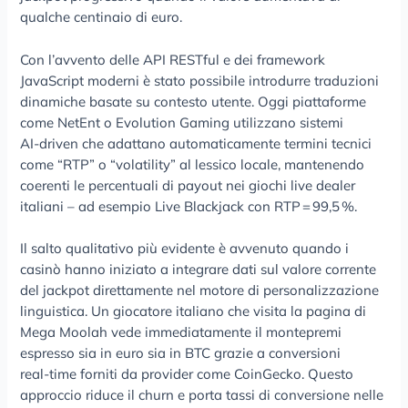
qualche centinaio di euro.
Con l’avvento delle API RESTful e dei framework
JavaScript moderni è stato possibile introdurre traduzioni
dinamiche basate su contesto utente. Oggi piattaforme
come NetEnt o Evolution Gaming utilizzano sistemi
AI‑driven che adattano automaticamente termini tecnici
come “RTP” o “volatility” al lessico locale, mantenendo
coerenti le percentuali di payout nei giochi live dealer
italiani – ad esempio Live Blackjack con RTP = 99,5 %.
Il salto qualitativo più evidente è avvenuto quando i
casinò hanno iniziato a integrare dati sul valore corrente
del jackpot direttamente nel motore di personalizzazione
linguistica. Un giocatore italiano che visita la pagina di
Mega Moolah vede immediatamente il montepremi
espresso sia in euro sia in BTC grazie a conversioni
real‑time forniti da provider come CoinGecko. Questo
approccio riduce il churn e porta tassi di conversione nelle