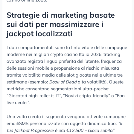
Strategie di marketing basate
sui dati per massimizzare i
jackpot localizzati
I dati comportamentali sono la linfa vitale delle campagne
moderne nei migliori crypto casino Italia 2026: tracking
avanzato registra lingua preferita dell’utente, frequenza
delle sessioni mobile e propensione al rischio misurata
tramite volatilità media delle slot giocate nelle ultime tre
settimane (esempio:
Book of Dead
alta volatilità). Queste
metriche consentono segmentazioni ultra‑precise:
“Giocatori high‑roller it‑IT”, “Novizi cripto‐friendly” o “Fan
live dealer”.
Una volta creato il segmento vengono attivate campagne
email/SMS personalizzate con oggetto dinamico tipo:
“Il
tuo Jackpot Progressive è ora €12 500 – Gioca subito!”