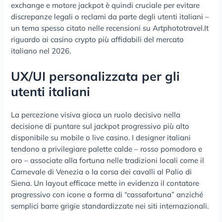
exchange e motore jackpot è quindi cruciale per evitare
discrepanze legali o reclami da parte degli utenti italiani –
un tema spesso citato nelle recensioni su Artphototravel.It
riguardo ai casino crypto più affidabili del mercato
italiano nel 2026.
UX/UI personalizzata per gli
utenti italiani
La percezione visiva gioca un ruolo decisivo nella
decisione di puntare sul jackpot progressivo più alto
disponibile su mobile o live casino. I designer italiani
tendono a privilegiare palette calde – rosso pomodoro e
oro – associate alla fortuna nelle tradizioni locali come il
Carnevale di Venezia o la corsa dei cavalli al Palio di
Siena. Un layout efficace mette in evidenza il contatore
progressivo con icone a forma di “cassafortuna” anziché
semplici barre grigie standardizzate nei siti internazionali.