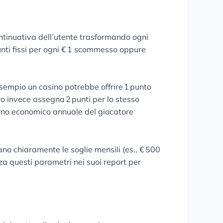
ontinuativa dell’utente trasformando ogni
punti fissi per ogni € 1 scommesso oppure
esempio un casino potrebbe offrire 1 punto
ro invece assegna 2 punti per lo stesso
torno economico annuale del giocatore
no chiaramente le soglie mensili (es., € 500
zza questi parametri nei suoi report per