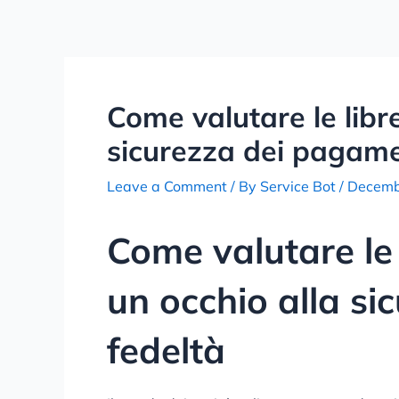
Skip
Post
to
navigation
content
Come valutare le libre
sicurezza dei pagame
Leave a Comment
/ By
Service Bot
/
Decemb
Come valutare le 
un occhio alla s
fedeltà