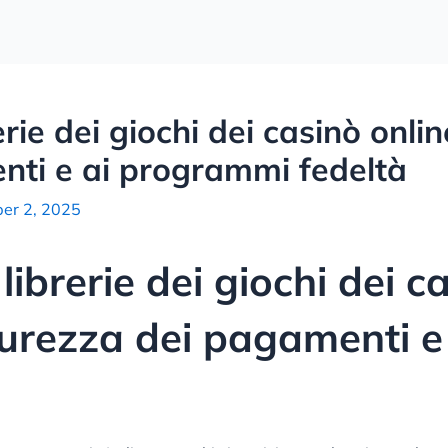
rie dei giochi dei casinò onli
nti e ai programmi fedeltà
er 2, 2025
librerie dei giochi dei c
icurezza dei pagamenti 