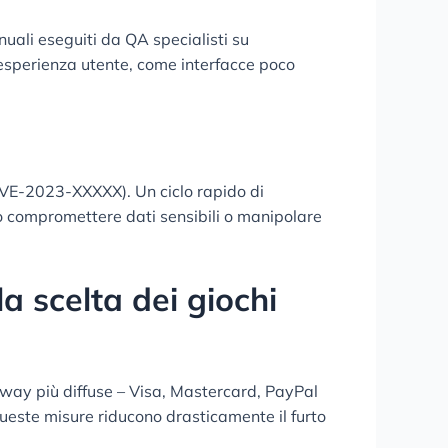
nuali eseguiti da QA specialisti su
ll’esperienza utente, come interfacce poco
, CVE‑2023‑XXXXX). Un ciclo rapido di
ro compromettere dati sensibili o manipolare
a scelta dei giochi
eway più diffuse – Visa, Mastercard, PayPal
 queste misure riducono drasticamente il furto