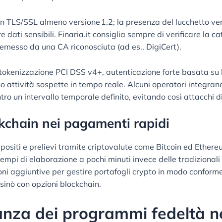
on TLS/SSL almeno versione 1.2; la presenza del lucchetto ver
 dati sensibili. Finaria.it consiglia sempre di verificare la cat
ia emesso da una CA riconosciuta (ad es., DigiCert).
 tokenizzazione PCI DSS v4+, autenticazione forte basata su 
attività sospette in tempo reale. Alcuni operatori integran
ro un intervallo temporale definito, evitando così attacchi di 
ockchain nei pagamenti rapidi
ositi e prelievi tramite criptovalute come Bitcoin ed Ethere
 tempi di elaborazione a pochi minuti invece delle tradizional
zioni aggiuntive per gestire portafogli crypto in modo conform
asinò con opzioni blockchain.
nza dei programmi fedeltà ne