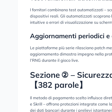
I fornitori combinano test automatizzati – sc
dispositivi reali. Gli automatizzati scoprono
intuitive o errori di visualizzazione su scherm
Aggiornamenti periodici e 
Le piattaforme più serie rilasciano patch me
aggiornamento dimostra impegno nella protez
l’RNG durante il gioco live.
Sezione ② – Sicurezza
【382 parole】
Il metodo di pagamento scelto influisce dire
e Skrill – offrono protezioni integrate come l
dei dati bancari durante i prelievi istantanei 