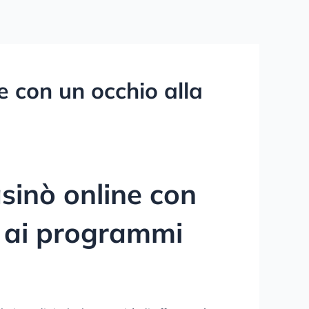
ne con un occhio alla
asinò online con
e ai programmi