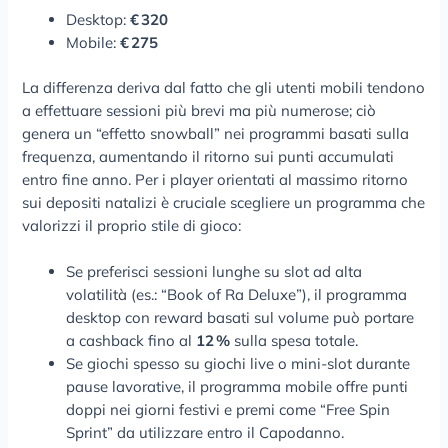
Desktop:
€ 320
Mobile:
€ 275
La differenza deriva dal fatto che gli utenti mobili tendono
a effettuare sessioni più brevi ma più numerose; ciò
genera un “effetto snowball” nei programmi basati sulla
frequenza, aumentando il ritorno sui punti accumulati
entro fine anno. Per i player orientati al massimo ritorno
sui depositi natalizi è cruciale scegliere un programma che
valorizzi il proprio stile di gioco:
Se preferisci sessioni lunghe su slot ad alta
volatilità (es.: “Book of Ra Deluxe”), il programma
desktop con reward basati sul volume può portare
a cashback fino al
12 %
sulla spesa totale.
Se giochi spesso su giochi live o mini‑slot durante
pause lavorative, il programma mobile offre punti
doppi nei giorni festivi e premi come “Free Spin
Sprint” da utilizzare entro il Capodanno.