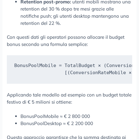
Retention post‑promo:
utenti mobili mostrano una
retention del 30 % dopo tre mesi grazie alle
notifiche push; gli utenti desktop mantengono una
retention del 22 %.
Con questi dati gli operatori possono allocare il budget
bonus secondo una formula semplice:
BonusPoolMobile = TotalBudget × (ConversionRa
Applicando tale modello ad esempio con un budget totale
festivo di € 5 milioni si ottiene:
BonusPoolMobile ≈ € 2 800 000
BonusPoolDesktop ≈ € 2 200 000
Questo approccio garantisce che la somma destinata ai