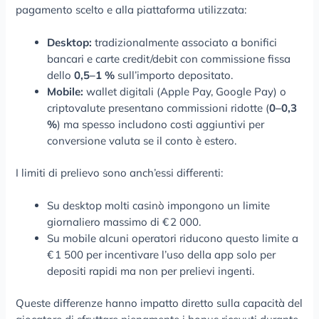
pagamento scelto e alla piattaforma utilizzata:
Desktop:
tradizionalmente associato a bonifici
bancari e carte credit/debit con commissione fissa
dello
0,5–1 %
sull’importo depositato.
Mobile:
wallet digitali (Apple Pay, Google Pay) o
criptovalute presentano commissioni ridotte (
0–0,3
%
) ma spesso includono costi aggiuntivi per
conversione valuta se il conto è estero.
I limiti di prelievo sono anch’essi differenti:
Su desktop molti casinò impongono un limite
giornaliero massimo di € 2 000.
Su mobile alcuni operatori riducono questo limite a
€ 1 500 per incentivare l’uso della app solo per
depositi rapidi ma non per prelievi ingenti.
Queste differenze hanno impatto diretto sulla capacità del