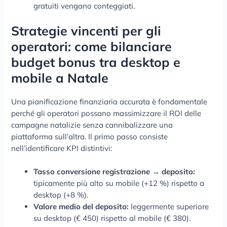
gratuiti vengano conteggiati.
Strategie vincenti per gli
operatori: come bilanciare
budget bonus tra desktop e
mobile a Natale
Una pianificazione finanziaria accurata è fondamentale
perché gli operatori possano massimizzare il ROI delle
campagne natalizie senza cannibalizzare una
piattaforma sull’altra. Il primo passo consiste
nell’identificare KPI distintivi:
Tasso conversione registrazione → deposito:
tipicamente più alto su mobile (+12 %) rispetto a
desktop (+8 %).
Valore medio del deposito:
leggermente superiore
su desktop (€ 450) rispetto al mobile (€ 380).