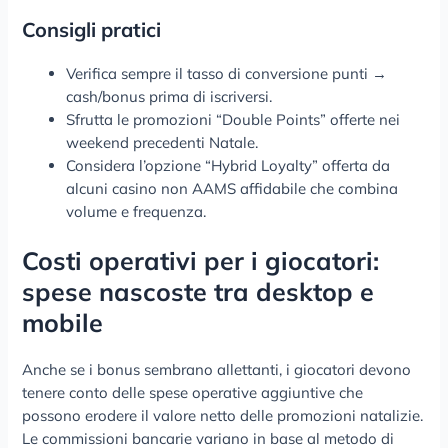
Consigli pratici
Verifica sempre il tasso di conversione punti →
cash/bonus prima di iscriversi.
Sfrutta le promozioni “Double Points” offerte nei
weekend precedenti Natale.
Considera l’opzione “Hybrid Loyalty” offerta da
alcuni casino non AAMS affidabile che combina
volume e frequenza.
Costi operativi per i giocatori:
spese nascoste tra desktop e
mobile
Anche se i bonus sembrano allettanti, i giocatori devono
tenere conto delle spese operative aggiuntive che
possono erodere il valore netto delle promozioni natalizie.
Le commissioni bancarie variano in base al metodo di