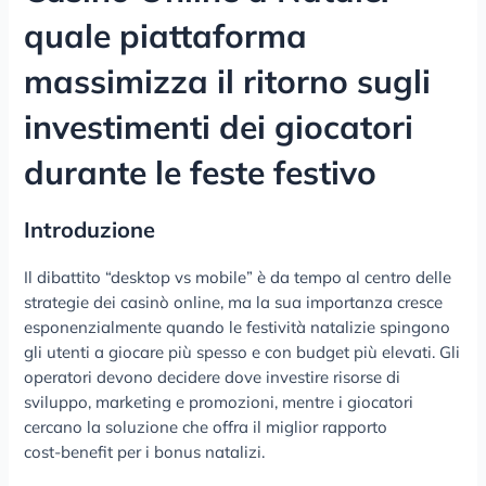
quale piattaforma
massimizza il ritorno sugli
investimenti dei giocatori
durante le feste festivo
Introduzione
Il dibattito “desktop vs mobile” è da tempo al centro delle
strategie dei casinò online, ma la sua importanza cresce
esponenzialmente quando le festività natalizie spingono
gli utenti a giocare più spesso e con budget più elevati. Gli
operatori devono decidere dove investire risorse di
sviluppo, marketing e promozioni, mentre i giocatori
cercano la soluzione che offra il miglior rapporto
cost‑benefit per i bonus natalizi.