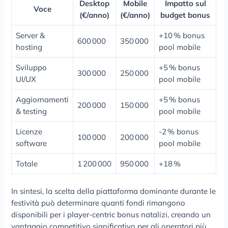
Desktop
Mobile
Impatto sul
Voce
(€/anno)
(€/anno)
budget bonus
Server &
+10 % bonus
600 000
350 000
hosting
pool mobile
Sviluppo
+5 % bonus
300 000
250 000
UI/UX
pool mobile
Aggiornamenti
+5 % bonus
200 000
150 000
& testing
pool mobile
Licenze
-2 % bonus
100 000
200 000
software
pool mobile
Totale
1 200 000
950 000
+18 %
In sintesi, la scelta della piattaforma dominante durante le
festività può determinare quanti fondi rimangono
disponibili per i player‑centric bonus natalizi, creando un
vantaggio competitivo significativo per gli operatori più