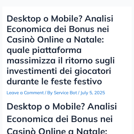
Skip
Post
to
navigation
Desktop o Mobile? Analisi
content
Economica dei Bonus nei
Casinò Online a Natale:
quale piattaforma
massimizza il ritorno sugli
investimenti dei giocatori
durante le feste festivo
Leave a Comment
/ By
Service Bot
/
July 5, 2025
Desktop o Mobile? Analisi
Economica dei Bonus nei
Casinò Online a Natale: