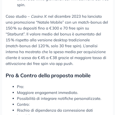
spin.
Caso studio –
Casino X
: nel dicembre 2023 ha lanciato
una promozione “Natale Mobile” con un match‑bonus del
150 % su depositi fino a € 300 e 70 free spin su
“Starburst”. Il valore medio del bonus è aumentato del
15 % rispetto alla versione desktop tradizionale
(match‑bonus del 120 %, solo 30 free spin). L’analisi
interna ha mostrato che la spesa media per acquisizione
cliente è scesa da € 45 a € 38 grazie al maggiore tasso di
attivazione dei free spin via app push.
Pro & Contro della proposta mobile
Pro:
Maggiore engagement immediato.
Possibilità di integrare notifiche personalizzate.
Contro:
Rischio di dipendenza da connessione dati