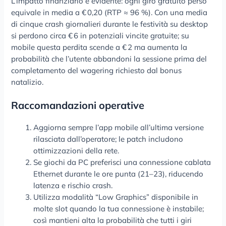
L’impatto finanziario è evidente: ogni giro gratuito perso
equivale in media a € 0,20 (RTP ≈ 96 %). Con una media
di cinque crash giornalieri durante le festività su desktop
si perdono circa € 6 in potenziali vincite gratuite; su
mobile questa perdita scende a € 2 ma aumenta la
probabilità che l’utente abbandoni la sessione prima del
completamento del wagering richiesto dal bonus
natalizio.
Raccomandazioni operative
Aggiorna sempre l’app mobile all’ultima versione
rilasciata dall’operatore; le patch includono
ottimizzazioni della rete.
Se giochi da PC preferisci una connessione cablata
Ethernet durante le ore punta (21–23), riducendo
latenza e rischio crash.
Utilizza modalità “Low Graphics” disponibile in
molte slot quando la tua connessione è instabile;
così mantieni alta la probabilità che tutti i giri