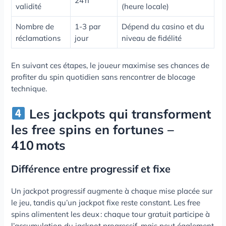
24 h
validité
(heure locale)
Nombre de
1‑3 par
Dépend du casino et du
réclamations
jour
niveau de fidélité
En suivant ces étapes, le joueur maximise ses chances de
profiter du spin quotidien sans rencontrer de blocage
technique.
Les jackpots qui transforment
les free spins en fortunes –
410 mots
Différence entre progressif et fixe
Un jackpot progressif augmente à chaque mise placée sur
le jeu, tandis qu’un jackpot fixe reste constant. Les free
spins alimentent les deux : chaque tour gratuit participe à
l’accumulation du jackpot progressif, mais peut également