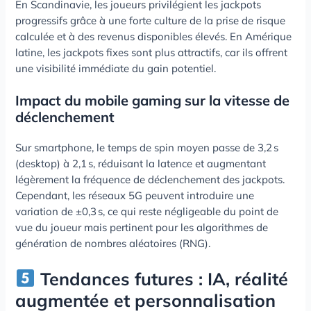
En Scandinavie, les joueurs privilégient les jackpots
progressifs grâce à une forte culture de la prise de risque
calculée et à des revenus disponibles élevés. En Amérique
latine, les jackpots fixes sont plus attractifs, car ils offrent
une visibilité immédiate du gain potentiel.
Impact du mobile gaming sur la vitesse de
déclenchement
Sur smartphone, le temps de spin moyen passe de 3,2 s
(desktop) à 2,1 s, réduisant la latence et augmentant
légèrement la fréquence de déclenchement des jackpots.
Cependant, les réseaux 5G peuvent introduire une
variation de ±0,3 s, ce qui reste négligeable du point de
vue du joueur mais pertinent pour les algorithmes de
génération de nombres aléatoires (RNG).
Tendances futures : IA, réalité
augmentée et personnalisation