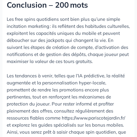
Conclusion – 200 mots
Les free spins quotidiens sont bien plus qu’une simple
incitation marketing : ils reflètent des habitudes culturelles,
exploitent les capacités uniques du mobile et peuvent
déboucher sur des jackpots qui changent la vie. En
suivant les étapes de création de compte, d’activation des
notifications et de gestion des dépôts, chaque joueur peut
maximiser la valeur de ces tours gratuits.
Les tendances à venir, telles que l’IA prédictive, la réalité
augmentée et la personnalisation hyper‑locale,
promettent de rendre les promotions encore plus
pertinentes, tout en renforçant les mécanismes de
protection du joueur. Pour rester informé et profiter
pleinement des offres, consultez régulièrement des
ressources fiables comme https://www.pariscotejardin.fr/
et explorez les guides spécialisés sur les bonus mobiles.
Ainsi, vous serez prêt à saisir chaque spin quotidien, que