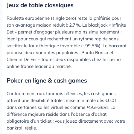
Jeux de table classiques
Roulette européenne (single zero) reste la préférée pour
son avantage maison réduit à 2,7 %. Le blackjack « Infinite
Bet » permet d’engager plusieurs mains simultanément ;
idéal pour ceux qui recherchent un rythme rapide sans
sacrifier le taux théorique favorable (~99,5 %). Le baccarat
propose deux variantes populaires : Punto Banco et
Chemin De Fer – toutes deux disponibles chez le casino
online france leader du marché.
Poker en ligne & cash games
Contrairement aux tournois télévisés, les cash games
offrent une flexibilité totale : mise minimale dès €0,01
dans certaines salles virtuelles comme
PokerStars
. La
différence majeure réside dans l’absence d’achat
obligatoire d’un ticket ; vous jouez directement avec votre
bankroll réelle.