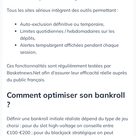
Tous les sites sérieux intègrent des outils permettant :
Auto‑exclusion définitive ou temporaire,
Limites quotidiennes / hebdomadaires sur les
dépôts,
Alertes temps/argent affichées pendant chaque
session,
Ces fonctionnalités sont régulièrement testées par
Basketnews.Net afin d’assurer leur efficacité réelle auprès
du public français.
Comment optimiser son bankroll
?
Définir une bankroll initiale réaliste dépend du type de jeu
choisi : pour du slot high‑voltage on conseille entre
€100‑€200 ; pour du blackjack stratégique on peut