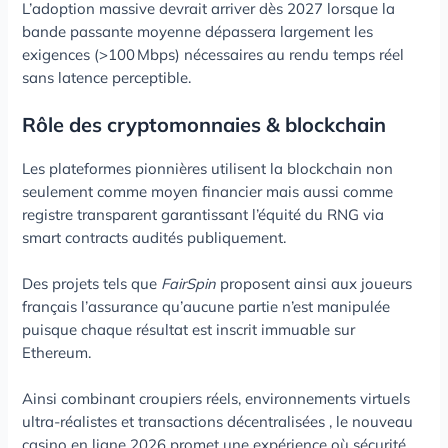
L’adoption massive devrait arriver dès 2027 lorsque la
bande passante moyenne dépassera largement les
exigences (>100 Mbps) nécessaires au rendu temps réel
sans latence perceptible.
Rôle des cryptomonnaies & blockchain
Les plateformes pionnières utilisent la blockchain non
seulement comme moyen financier mais aussi comme
registre transparent garantissant l’équité du RNG via
smart contracts audités publiquement.
Des projets tels que
FairSpin
proposent ainsi aux joueurs
français l’assurance qu’aucune partie n’est manipulée
puisque chaque résultat est inscrit immuable sur
Ethereum.
Ainsi combinant croupiers réels, environnements virtuels
ultra‑réalistes et transactions décentralisées , le nouveau
casino en ligne 2026 promet une expérience où sécurité,