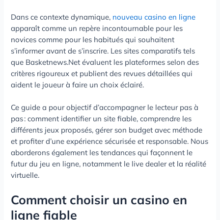
Dans ce contexte dynamique,
nouveau casino en ligne
apparaît comme un repère incontournable pour les
novices comme pour les habitués qui souhaitent
s’informer avant de s’inscrire. Les sites comparatifs tels
que Basketnews.Net évaluent les plateformes selon des
critères rigoureux et publient des revues détaillées qui
aident le joueur à faire un choix éclairé.
Ce guide a pour objectif d’accompagner le lecteur pas à
pas : comment identifier un site fiable, comprendre les
différents jeux proposés, gérer son budget avec méthode
et profiter d’une expérience sécurisée et responsable. Nous
aborderons également les tendances qui façonnent le
futur du jeu en ligne, notamment le live dealer et la réalité
virtuelle.
Comment choisir un casino en
ligne fiable