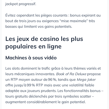
jackpot progressif.
Évitez cependant les pièges courants : bonus expirant au
bout de trois jours ou exigences “mise maximale” très
basses qui limitent vos gains potentiels.
Les jeux de casino les plus
populaires en ligne
Machines à sous vidéo
Les slots dominent le trafic grâce à leurs thèmes variés et
leurs mécaniques innovantes.
Book of Ra Deluxe
propose
un RTP moyen autour de 96 %, tandis que
Mega Joker
offre jusqu’à 99 % RTP mais avec une volatilité faible
adaptée aux joueurs prudents. Les fonctionnalités bonus –
tours gratuits déclenchés par trois symboles scatter –
augmentent considérablement le gain potentiel.