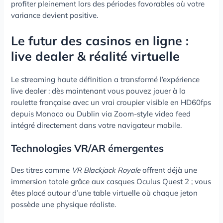
profiter pleinement lors des périodes favorables où votre
variance devient positive.
Le futur des casinos en ligne :
live dealer & réalité virtuelle
Le streaming haute définition a transformé l’expérience
live dealer : dès maintenant vous pouvez jouer à la
roulette française avec un vrai croupier visible en HD60fps
depuis Monaco ou Dublin via Zoom‑style video feed
intégré directement dans votre navigateur mobile.
Technologies VR/AR émergentes
Des titres comme
VR Blackjack Royale
offrent déjà une
immersion totale grâce aux casques Oculus Quest 2 ; vous
êtes placé autour d’une table virtuelle où chaque jeton
possède une physique réaliste.