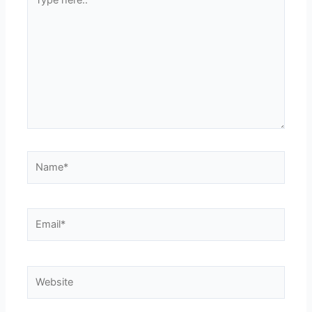
here..
Name*
Email*
Website