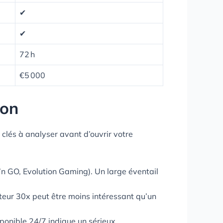
✔︎
✔︎
72 h
€5 000
ion
 clés à analyser avant d’ouvrir votre
y’n GO, Evolution Gaming). Un large éventail
cateur 30x peut être moins intéressant qu’un
sponible 24/7 indique un sérieux