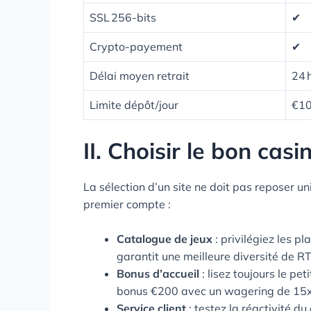
SSL 256‑bits
✔︎
Crypto‑payement
✔︎
Délai moyen retrait
24 
Limite dépôt/jour
€10
II. Choisir le bon casi
La sélection d’un site ne doit pas reposer u
premier compte :
Catalogue de jeux
: privilégiez les p
garantit une meilleure diversité de RTP
Bonus d’accueil
: lisez toujours le pe
bonus €200 avec un wagering de 15x
Service client
: testez la réactivité d