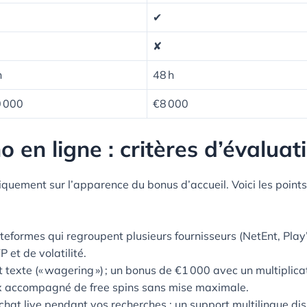
✔︎
✘
h
48 h
 000
€8 000
no en ligne : critères d’évaluat
niquement sur l’apparence du bonus d’accueil. Voici les points
lateformes qui regroupent plusieurs fournisseurs (NetEnt, Pla
 et de volatilité.
tit texte (« wagering ») ; un bonus de €1 000 avec un multipli
 accompagné de free spins sans mise maximale.
u chat live pendant vos recherches ; un support multilingue di