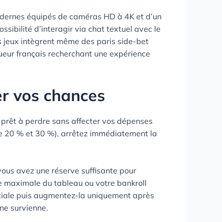
modernes équipés de caméras HD à 4K et d’un
ssibilité d’interagir via chat textuel avec le
ins jeux intègrent même des paris side‑bet
oueur français recherchant une expérience
er vos chances
 prêt à perdre sans affecter vos dépenses
tre 20 % et 30 %), arrêtez immédiatement la
 vous avez une réserve suffisante pour
ite maximale du tableau ou votre bankroll
nitiale puis augmentez-la uniquement après
 ne survienne.