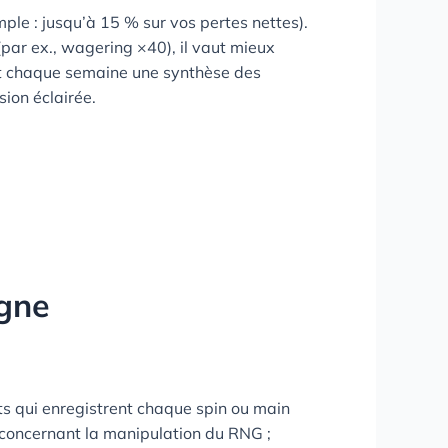
le : jusqu’à 15 % sur vos pertes nettes).
par ex., wagering ×40), il vaut mieux
nit chaque semaine une synthèse des
sion éclairée.
.
igne
nts qui enregistrent chaque spin ou main
 concernant la manipulation du RNG ;