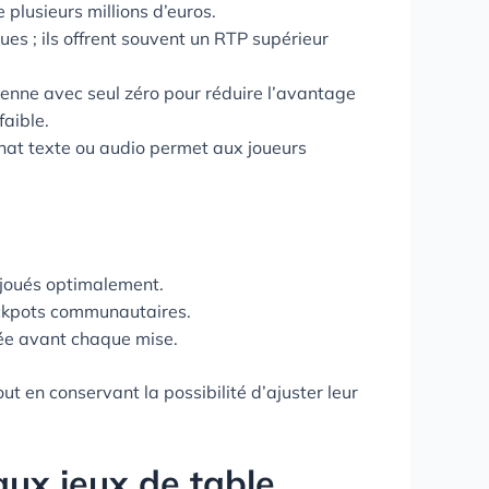
 plusieurs millions d’euros.
ues ; ils offrent souvent un RTP supérieur
éenne avec seul zéro pour réduire l’avantage
faible.
 chat texte ou audio permet aux joueurs
 joués optimalement.
jackpots communautaires.
chée avant chaque mise.
t en conservant la possibilité d’ajuster leur
aux jeux de table