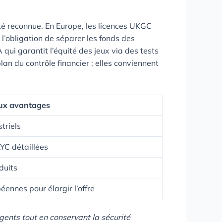
ité reconnue. En Europe, les licences UKGC
l’obligation de séparer les fonds des
ui garantit l’équité des jeux via des tests
an du contrôle financier ; elles conviennent
aux avantages
striels
YC détaillées
duits
ennes pour élargir l’offre
gents tout en conservant la sécurité