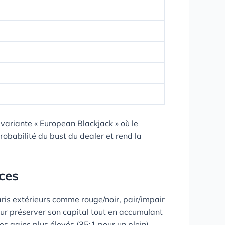
a variante « European Blackjack » où le
robabilité du bust du dealer et rend la
nces
aris extérieurs comme rouge/noir, pair/impair
ur préserver son capital tout en accumulant
des gains plus élevés (35:1 pour un plein)