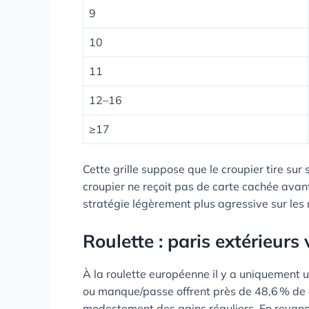
9
10
11
12–16
≥17
Cette grille suppose que le croupier tire sur 
croupier ne reçoit pas de carte cachée avant
stratégie légèrement plus agressive sur les
Roulette : paris extérieurs
À la roulette européenne il y a uniquement u
ou manque/passe offrent près de 48,6 % de 
modestement des gains réguliers. En revanche l