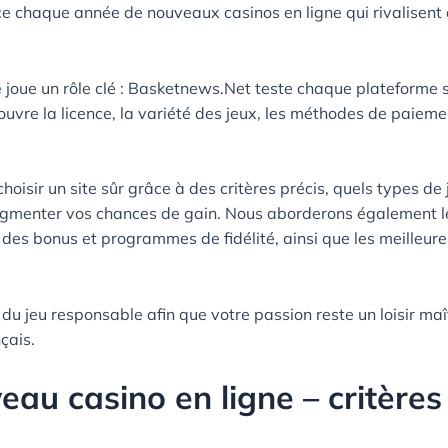
 chaque année de nouveaux casinos en ligne qui rivalisent d’
e
joue un rôle clé : Basketnews.Net teste chaque plateforme 
vre la licence, la variété des jeux, les méthodes de paieme
oisir un site sûr grâce à des critères précis, quels types de 
augmenter vos chances de gain. Nous aborderons également 
t des bonus et programmes de fidélité, ainsi que les meilleu
 du jeu responsable afin que votre passion reste un loisir maî
çais.
veau casino en ligne – critères