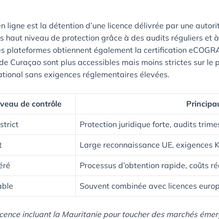
 ligne est la détention d’une licence délivrée par une autor
 haut niveau de protection grâce à des audits réguliers et à 
s plateformes obtiennent également la certification eCOGRA q
e Curaçao sont plus accessibles mais moins strictes sur le pl
rnational sans exigences réglementaires élevées.
veau de contrôle
Princip
strict
Protection juridique forte, audits trime
t
Large reconnaissance UE, exigences K
éré
Processus d’obtention rapide, coûts ré
able
Souvent combinée avec licences europé
licence incluant la Mauritanie pour toucher des marchés émer