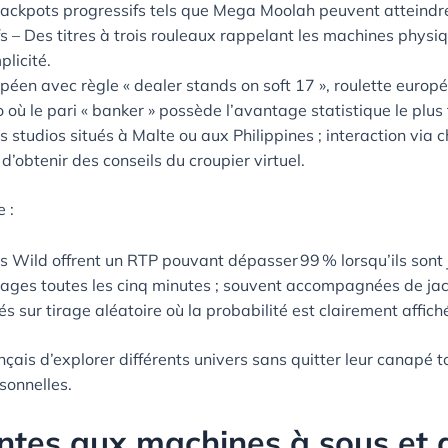
s jackpots progressifs tels que Mega Moolah peuvent atteindre
s – Des titres à trois rouleaux rappelant les machines physiq
plicité.
péen avec règle « dealer stands on soft 17 », roulette europ
ù le pari « banker » possède l’avantage statistique le plus 
s studios situés à Malte ou aux Philippines ; interaction via
d’obtenir des conseils du croupier virtuel.
 :
es Wild offrent un RTP pouvant dépasser 99 % lorsqu’ils sont
 tirages toutes les cinq minutes ; souvent accompagnées de 
s sur tirage aléatoire où la probabilité est clairement affi
ais d’explorer différents univers sans quitter leur canapé tou
sonnelles.
antes aux machines à sous et 