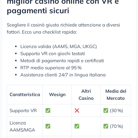
miglior casinò online con VR e
pagamenti sicuri
Scegliere il casinò giusto richiede attenzione a diversi
fattori. Ecco una checklist rapida:
Licenza valida (AAMS, MGA, UKGC)
Supporto VR con giochi testati
Metodi di pagamento rapidi e certificati
RTP medio superiore al 95 %
Assistenza clienti 24/7 in lingua italiana
Altri
Media del
Caratteristica
Wesign
Casino
Mercato
Supporto VR
(30 %)
Licenza
(70 %)
AAMS/MGA