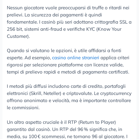
Nessun giocatore vuole preoccuparsi di truffe o ritardi nei
prelievi. La sicurezza dei pagamenti è quindi
fondamentale. I casinò più seri adottano crittografia SSL a
256 bit, sistemi anti‑fraud e verifiche KYC (Know Your
Customer).
Quando si valutano le opzioni, è utile affidarsi a fonti
esperte. Ad esempio,
casino online stranieri
applica criteri
rigorosi per selezionare piattaforme con licenze valide,
tempi di prelievo rapidi e metodi di pagamento certificati.
I metodi più diffusi includono carte di credito, portafogli
elettronici (Skrill, Neteller) e criptovalute. Le cryptocurrency
offrono anonimato e velocità, ma è importante controllare
le commissioni.
Un altro aspetto cruciale è il RTP (Return to Player)
garantito dal casinò. Un RTP del 96 % significa che, in
media, su 100 € scommessi, ne tornano 96 al giocatore. I