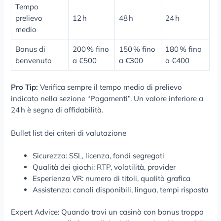
Tempo
prelievo
12 h
48 h
24 h
medio
Bonus di
200 % fino
150 % fino
180 % fino
benvenuto
a €500
a €300
a €400
Pro Tip:
Verifica sempre il tempo medio di prelievo
indicato nella sezione “Pagamenti”. Un valore inferiore a
24 h è segno di affidabilità.
Bullet list dei criteri di valutazione
Sicurezza: SSL, licenza, fondi segregati
Qualità dei giochi: RTP, volatilità, provider
Esperienza VR: numero di titoli, qualità grafica
Assistenza: canali disponibili, lingua, tempi risposta
Expert Advice: Quando trovi un casinò con bonus troppo