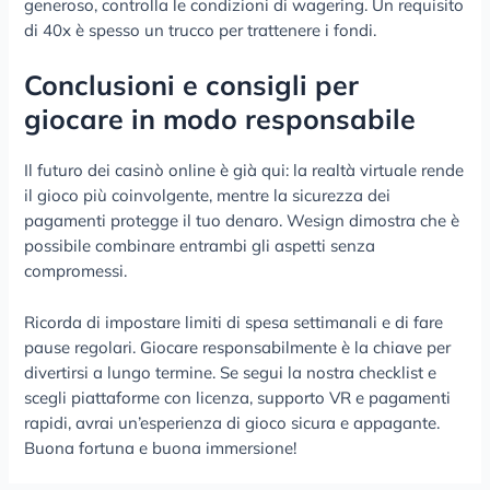
generoso, controlla le condizioni di wagering. Un requisito
di 40x è spesso un trucco per trattenere i fondi.
Conclusioni e consigli per
giocare in modo responsabile
Il futuro dei casinò online è già qui: la realtà virtuale rende
il gioco più coinvolgente, mentre la sicurezza dei
pagamenti protegge il tuo denaro. Wesign dimostra che è
possibile combinare entrambi gli aspetti senza
compromessi.
Ricorda di impostare limiti di spesa settimanali e di fare
pause regolari. Giocare responsabilmente è la chiave per
divertirsi a lungo termine. Se segui la nostra checklist e
scegli piattaforme con licenza, supporto VR e pagamenti
rapidi, avrai un’esperienza di gioco sicura e appagante.
Buona fortuna e buona immersione!