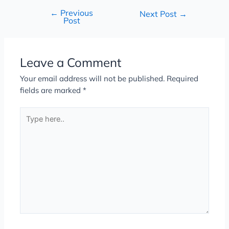
←
Previous
Next Post
→
Post
Leave a Comment
Your email address will not be published.
Required
fields are marked
*
Type
here..