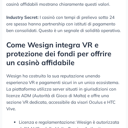
casinò affidabili mostrano chiaramente questi valori.
Industry Secret:
I casinò con tempi di prelievo sotto 24
ore spesso hanno partnership con istituti di pagamento
ben consolidati. Questo è un segnale di solidità operativa.
Come Wesign integra VR e
protezione dei fondi per offrire
un casinò affidabile
Wesign ha costruito la sua reputazione unendo
esperienza VR e pagamenti sicuri in un unico ecosistema.
La piattaforma utilizza server situati in giurisdizioni con
licenze ADM (Autorità di Gioco di Malta) e offre una
sezione VR dedicata, accessibile da visori Oculus e HTC
Vive.
Licenza e regolamentazione: Wesign è autorizzata