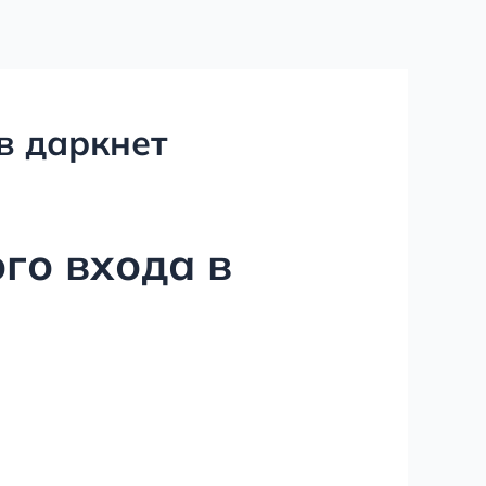
в даркнет
го входа в