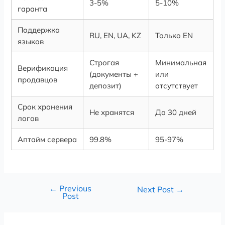
3-5%
5-10%
гаранта
Поддержка
RU, EN, UA, KZ
Только EN
языков
Строгая
Минимальная
Верификация
(документы +
или
продавцов
депозит)
отсутствует
Срок хранения
Не хранятся
До 30 дней
логов
Аптайм сервера
99.8%
95-97%
←
Previous
Next Post
→
Post