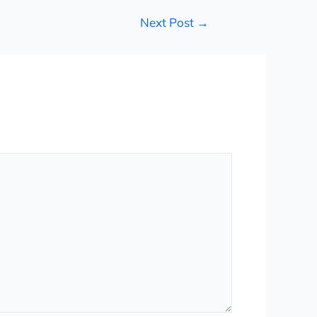
Next Post
→