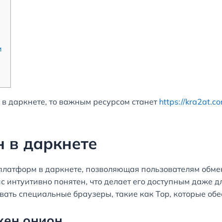
и
 в даркнете, то важным ресурсом станет
https://kra2at.c
н в даркнете
 платформ в даркнете, позволяющая пользователям обме
с интуитивно понятен, что делает его доступным даже д
вать специальные браузеры, такие как Тор, которые об
кен онион