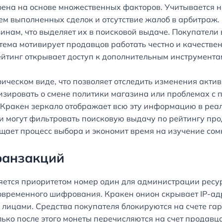
оена на основе множественных факторов. Учитывается н
ъем выполненных сделок и отсутствие жалоб в арбитраж
ам, что выделяет их в поисковой выдаче. Покупатели в
ема мотивирует продавцов работать честно и качествен
ейтинг открывает доступ к дополнительным инструмент
ческом виде, что позволяет отследить изменения актив
изировать о смене политики магазина или проблемах с 
 Кракен зеркало отображает всю эту информацию в реа
и могут фильтровать поисковую выдачу по рейтингу про
ощает процесс выбора и экономит время на изучение со
ранзакций
ется приоритетом номер один для администрации ресур
ременного шифрования. Кракен онион скрывает IP-адр
лицами. Средства покупателя блокируются на счете га
ько после этого монеты перечисляются на счет продавц