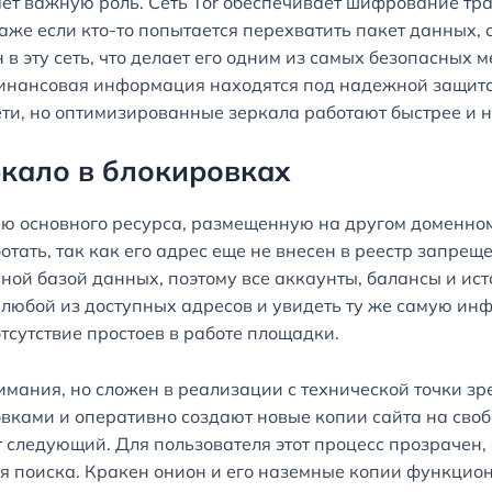
ает важную роль. Сеть Tor обеспечивает шифрование тр
даже если кто-то попытается перехватить пакет данных,
 эту сеть, что делает его одним из самых безопасных м
финансовая информация находятся под надежной защито
ети, но оптимизированные зеркала работают быстрее и 
ркало в блокировках
ию основного ресурса, размещенную на другом доменно
отать, так как его адрес еще не внесен в реестр запрещ
ной базой данных, поэтому все аккаунты, балансы и ис
 любой из доступных адресов и увидеть ту же самую инф
тсутствие простоев в работе площадки.
имания, но сложен в реализации с технической точки 
вками и оперативно создают новые копии сайта на своб
ет следующий. Для пользователя этот процесс прозрачен,
я поиска. Кракен онион и его наземные копии функцион