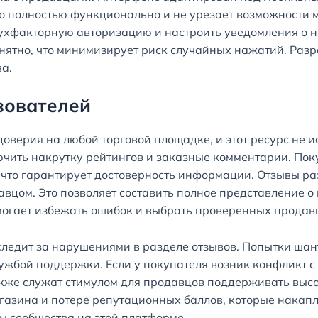
о полностью функционально и не урезает возможности 
вухфакторную авторизацию и настроить уведомления о н
ятно, что минимизирует риск случайных нажатий. Разр
а.
зователей
оверия на любой торговой площадке, и этот ресурс не 
чить накрутку рейтингов и заказные комментарии. Поку
что гарантирует достоверность информации. Отзывы раз
авцом. Это позволяет составить полное представление 
могает избежать ошибок и выбрать проверенных продавц
едит за нарушениями в разделе отзывов. Попытки шант
жбой поддержки. Если у покупателя возник конфликт с 
кже служат стимулом для продавцов поддерживать высо
газина и потере репутационных баллов, которые накапл
ы сообщества на этой платформе.