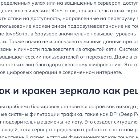
ределенных узлах или на защищенных серверах, доступ
ение классических DDoS-атак, так как цель атаки скры
ть атаки на доступность, направленные на перегрузку в
пользование кракен онион подразумевает знание не тол
е JavaScript в браузере значительно повышает уровень
сти. Также важно не использовать личные данные при
язаны к личности пользователя из открытой сети. Систе
 защищает сессии пользователей от перехвата. Даже в 
ля третьих лиц благодаря сквозному шифрованию. Это с
ов цифровых операций в современном интернете.
к и кракен зеркало как р
ры проблема блокировок становится острой как никогда
е системы фильтрации трафика, такие как DPI (Deep Pac
 подозрительные домены на лету. Это создает ситуацию
а людей, хотя серверы продолжают работать в штатном 
тернативный адрес, который функционирует как точная 