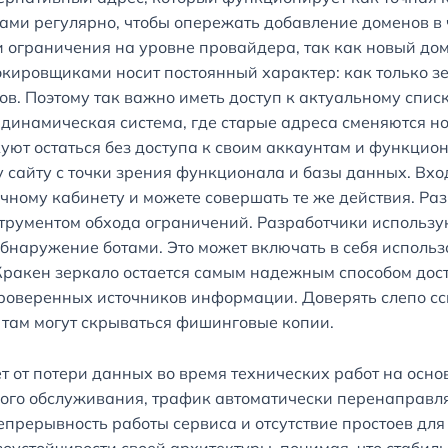
ами регулярно, чтобы опережать добавление доменов в 
 ограничения на уровне провайдера, так как новый дом
окировщиками носит постоянный характер: как только з
в. Поэтому так важно иметь доступ к актуальному спис
 динамическая система, где старые адреса сменяются но
куют остаться без доступа к своим аккаунтам и функцио
сайту с точки зрения функционала и базы данных. Вход
чному кабинету и можете совершать те же действия. Ра
струментом обхода ограничений. Разработчики использ
обнаружение ботами. Это может включать в себя использ
Кракен зеркало остается самым надежным способом досту
роверенных источников информации. Доверять слепо сс
 там могут скрываться фишинговые копии.
от потери данных во время технических работ на осно
ного обслуживания, трафик автоматически перенаправл
епрерывность работы сервиса и отсутствие простоев дл
оустойчивости своей архитектуры, понимая, что стабил