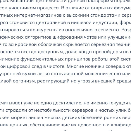
ров. Масштабы деятельности данной платформы пораж
сем участникам процесса. В отличие от открытых форум
пных интернет-магазинов с высокими стандартами серв
урса становится центральной в нишевой индустрии, фор
ентироваться конкуренты из аналогичного сегмента. Ра
рафических алгоритмов шифрования чатов или улучшени
что за красивой оболочкой скрывается серьезная техни
 остается всегда доступным, даже когда провайдеры пы
нимание фундаментальных принципов работы этой систе
ой цифровой след в чистоте. Многие новички совершают 
внутренней кухни легко стать жертвой мошенничества ил
о живой организм, реагирующий на угрозы внешней сред
читывает уже не одно десятилетие, но именно текущая 
ги страдали от нестабильности серверов и частых улик 
кен маркет лишен многих детских болезней ранних вер
ния данных, обеспечивающие их целостность и конфиде