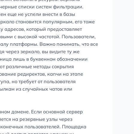
черные списки систем фильтрации.
ен еще не успели внести в базы
еркало становится популярным, его тоже
ку адресов, который предоставляет
выми с высокой частотой. Пользователи,
налу платформы. Важно понимать, что все
я через зеркало, вы видите ту же
зница лишь в буквенном обозначении
уют различные методы сокрытия
ование редиректов, капчи на этапе
па, но требует от пользователя
ылкам из случайных чатов или
вном домене. Если основной сервер
яется на резервные узлы через
я конечных пользователей. Площадка
ьный доступ является ключевым