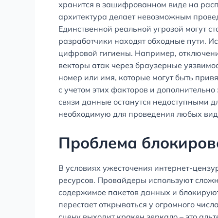
хранится в зашифрованном виде на расп
архитектура делает невозможным провед
Единственной реальной угрозой могут ста
разработчики находят обходные пути. Ис
цифровой гигиены. Например, отключени
векторы атак через браузерные уязвимо
номер или имя, которые могут быть прив
с учетом этих факторов и дополнительно
связи данные останутся недоступными д
необходимую для проведения любых вид
Проблема блокирово
В условиях ужесточения интернет-цензу
ресурсов. Провайдеры используют сложны
содержимое пакетов данных и блокируют
перестает открываться у огромного числ
сцену выходит кракен зеркало – это аль