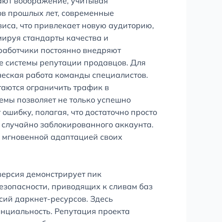
ают воображение, учитывая
ов прошлых лет, современные
иса, что привлекает новую аудиторию,
мируя стандарты качества и
зработчики постоянно внедряют
е системы репутации продавцов. Для
ческая работа команды специалистов.
таются ограничить трафик в
мы позволяет не только успешно
ошибку, полагая, что достаточно просто
и случайно заблокированного аккаунта.
ы мгновенной адаптацией своих
версия демонстрирует пик
безопасности, приводящих к сливам баз
сий даркнет-ресурсов. Здесь
нциальность. Репутация проекта