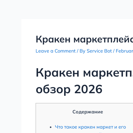
Skip
Post
to
navigation
content
Кракен маркетплейс
Leave a Comment
/ By
Service Bot
/
Februar
Кракен маркетп
обзор 2026
Содержание
Что такое кракен маркет и его