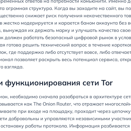
временных ответов на потребности комьюнити. Именно д
а огромная структура. Когда вы заходите на сайт, вы по
щественно снижает риск получения некачественного тов
в жестко модерируется и карается баном аккаунта без в
 вынуждая их держать марку и улучшать качество свое
как должен работать безопасный цифровой рынок в усло
я готова решить технический вопрос в течение коротко
ок, где поддержка либо отсутствует вовсе, либо отвеча
ионал позволяет раскрыть весь потенциал сервиса, отк
о взгляда.
и функционирования сети Tor
он, необходимо сначала разобраться в архитектуре сети 
вывается как The Onion Router, что отражает многосло
ливаете при входе на площадку, проходит через цепочк
 сети добровольны и управляются независимыми участни
остановку работы протокола. Информация разбивается 