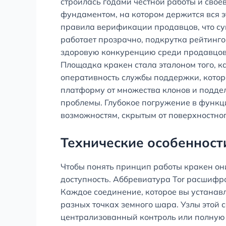
строилась годами честной работы и свое
фундаментом, на котором держится вся эт
правила верификации продавцов, что су
работает прозрачно, подкрутка рейтинго
здоровую конкуренцию среди продавцов,
Площадка кракен стала эталоном того, 
оперативность службы поддержки, котора
платформу от множества клонов и поддел
проблемы. Глубокое погружение в функц
возможностям, скрытым от поверхностног
Технические особенност
Чтобы понять принцип работы кракен они
доступность. Аббревиатура Tor расшифро
Каждое соединение, которое вы устанав
разных точках земного шара. Узлы этой
централизованный контроль или полную 