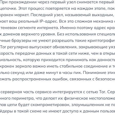
 При прохождении через первый узел снимается первый
епочке. Этот процесс повторяется на каждом этапе, пок
 кракен маркет. Последний узел, называемый выходным
 знает ваш реальный IP-адрес. Вся эта сложная механик
 теневом сегменте интернета. Именно поэтому адрес кр
х доменов верхнего уровня. Без использования специал
бычные браузеры не умеют разрешать такие криптографи
а Tor регулярно выпускают обновления, закрывающие уя
корость передачи данных в такой сети ниже, чем в откры
иальность, которую приходится принимать как данност
кракен зеркало важно иметь стабильное соединение и т
лько секунд или даже минут в часы пик. Понимание эти
ежать распространенных ошибок, связанных с безопасн
к серверная часть сервиса интегрируется с сетью Tor. 
нного периметра, что делает их физическое местополож
лов цепи будет скомпрометирован, злоумышленник не пол
айдеры в такой схеме не имеют доступа к данным пользо