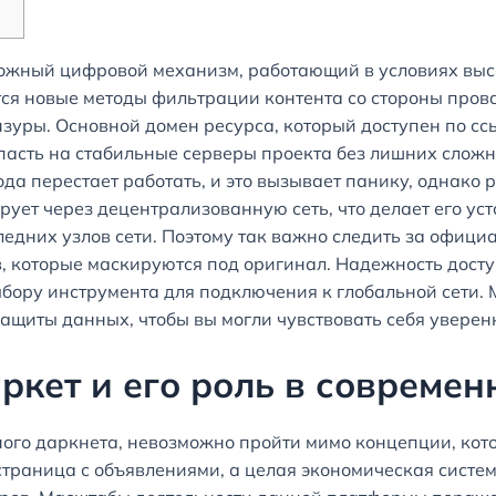
ожный цифровой механизм, работающий в условиях выс
я новые методы фильтрации контента со стороны пров
нзуры. Основной домен ресурса, который доступен по с
асть на стабильные серверы проекта без лишних сложно
ода перестает работать, и это вызывает панику, однако
ует через децентрализованную сеть, что делает его ус
ледних узлов сети. Поэтому так важно следить за офиц
 которые маскируются под оригинал. Надежность доступ
бору инструмента для подключения к глобальной сети. 
защиты данных, чтобы вы могли чувствовать себя уверен
ркет и его роль в современ
ого даркнета, невозможно пройти мимо концепции, кото
страница с объявлениями, а целая экономическая систе