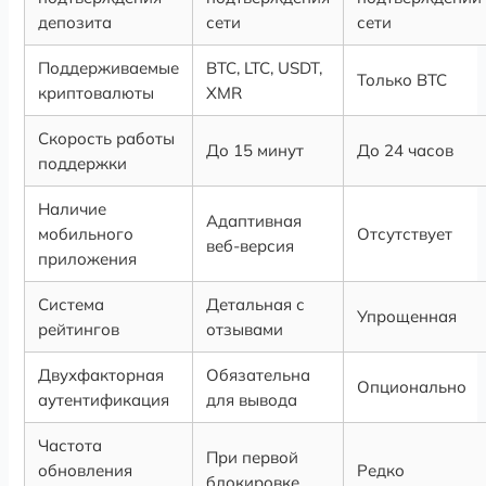
депозита
сети
сети
Поддерживаемые
BTC, LTC, USDT,
Только BTC
криптовалюты
XMR
Скорость работы
До 15 минут
До 24 часов
поддержки
Наличие
Адаптивная
мобильного
Отсутствует
веб-версия
приложения
Система
Детальная с
Упрощенная
рейтингов
отзывами
Двухфакторная
Обязательна
Опционально
аутентификация
для вывода
Частота
При первой
обновления
Редко
блокировке