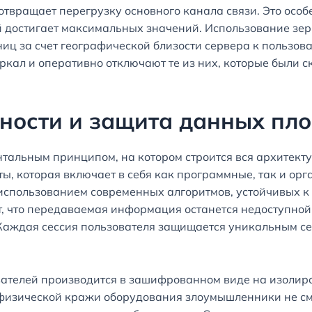
твращает перегрузку основного канала связи. Это особе
достигает максимальных значений. Использование зерк
аниц за счет географической близости сервера к польз
еркал и оперативно отключают те из них, которые были
сности и защита данных пл
тальным принципом, на котором строится вся архитект
ы, которая включает в себя как программные, так и ор
использованием современных алгоритмов, устойчивых к
т, что передаваемая информация останется недоступной
Каждая сессия пользователя защищается уникальным с
телей производится в зашифрованном виде на изолиро
е физической кражи оборудования злоумышленники не 