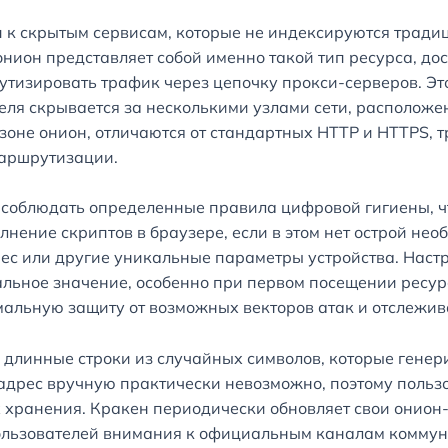
уп к скрытым сервисам, которые не индексируются трад
ион представляет собой именно такой тип ресурса, дос
тизировать трафик через цепочку прокси-серверов. Эт
теля скрывается за несколькими узлами сети, располож
зоне онион, отличаются от стандартных HTTP и HTTPS, 
аршрутизации.
 соблюдать определенные правила цифровой гигиены, ч
нение скриптов в браузере, если в этом нет острой нео
ес или другие уникальные параметры устройства. Настр
льное значение, особенно при первом посещении ресур
мальную защиту от возможных векторов атак и отслежи
й длинные строки из случайных символов, которые гене
 адрес вручную практически невозможно, поэтому польз
хранения. Кракен периодически обновляет свои онион-
 пользователей внимания к официальным каналам комму