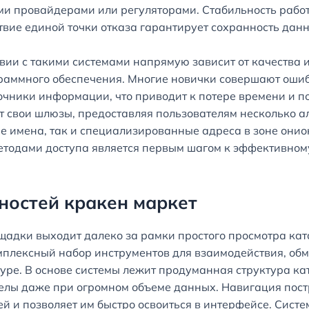
 провайдерами или регуляторами. Стабильность работы
твие единой точки отказа гарантирует сохранность дан
вии с такими системами напрямую зависит от качества 
раммного обеспечения. Многие новички совершают ошиб
чники информации, что приводит к потере времени и п
т свои шлюзы, предоставляя пользователям несколько а
е имена, так и специализированные адреса в зоне онио
етодами доступа является первым шагом к эффективном
ностей кракен маркет
дки выходит далеко за рамки простого просмотра ката
мплексный набор инструментов для взаимодействия, о
ре. В основе системы лежит продуманная структура кат
елы даже при огромном объеме данных. Навигация постр
й и позволяет им быстро освоиться в интерфейсе. Систе