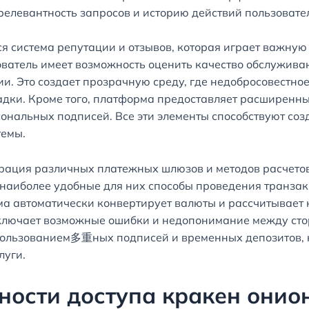
елевантность запросов и историю действий пользовате
ся система репутации и отзывов, которая играет важну
ватель имеет возможность оценить качество обслужива
. Это создает прозрачную среду, где недобросовестное
дки. Кроме того, платформа предоставляет расширенны
рсональных подписей. Все эти элементы способствуют с
темы.
рация различных платежных шлюзов и методов расчетов
 наиболее удобные для них способы проведения транзак
а автоматически конвертирует валюты и рассчитывает 
ключает возможные ошибки и недопонимание между сто
пользованием多重ных подписей и временных депозитов, 
луги.
ности доступа кракен онио