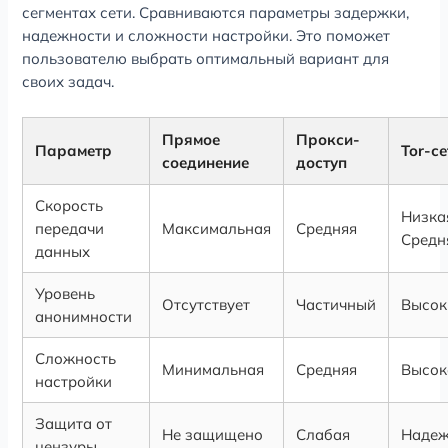
сегментах сети. Сравниваются параметры задержки,
надежности и сложности настройки. Это поможет
пользователю выбрать оптимальный вариант для
своих задач.
Прямое
Прокси-
Параметр
Tor-се
соединение
доступ
Скорость
Низкая
передачи
Максимальная
Средняя
Средн
данных
Уровень
Отсутствует
Частичный
Высок
анонимности
Сложность
Минимальная
Средняя
Высок
настройки
Защита от
Не защищено
Слабая
Наде
цензуры