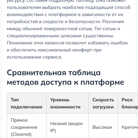
ресурсу, составим подробную таблицу. Она поможет
пользователям выбрать наиболее подходящий способ
взаимодействия с платформой в зависимости от их
потребностей в скорости и безопасности. Различия
между обычной поверхностной сетью, Tor-сетью и
специализированными шлюзами существенны.
Понимание этих нюансов позволит избежать ошибок
и обеспечить максимальный комфорт при
использовании сервиса.
Сравнительная таблица
методов доступа к платформе
Тип
Уровень
Скорость
Риск
подключения
анонимности
загрузки
блоки
Прямое
Низкий (виден
соединение
Высокая
Критич
IP)
(Clearnet)