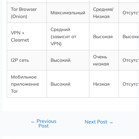
Tor Browser
Средняя/
Максимальный
Отсутс
(Onion)
Низкая
Средний
VPN +
(зависит от
Высокая
Высок
Clearnet
VPN)
Очень
I2P сеть
Высокий
Отсутс
низкая
Мобильное
приложение
Высокий
Низкая
Отсутс
Tor
←
Previous
Next Post
→
Post