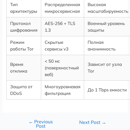
Тип
Распределенная
Высокая
архитектуры
микросервисная
масштабируемость
Протокол
AES-256 + TLS
Военный уровень
шифрования
1.3
защиты
Режим
Скрытые
Полная
работы Tor
сервисы v3
анонимность
< 50 мс
Время
Зависит от узла
(поверхностный
отклика
Tor
веб)
Защита от
Многоуровневая
До 1 Tbps емкости
DDoS
фильтрация
←
Previous
Next Post
→
Post