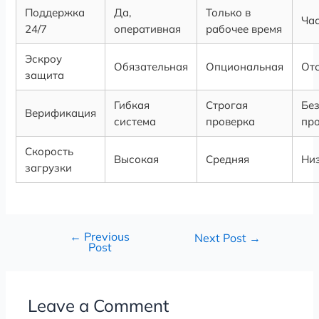
Поддержка
Да,
Только в
Ча
24/7
оперативная
рабочее время
Эскроу
Обязательная
Опциональная
Отс
защита
Гибкая
Строгая
Бе
Верификация
система
проверка
пр
Скорость
Высокая
Средняя
Ни
загрузки
←
Previous
Next Post
→
Post
Leave a Comment