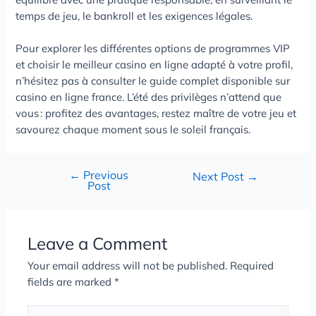
temps de jeu, le bankroll et les exigences légales.
Pour explorer les différentes options de programmes VIP
et choisir le meilleur casino en ligne adapté à votre profil,
n’hésitez pas à consulter le guide complet disponible sur
casino en ligne france. L’été des privilèges n’attend que
vous : profitez des avantages, restez maître de votre jeu et
savourez chaque moment sous le soleil français.
←
Previous
Next Post
→
Post
Leave a Comment
Your email address will not be published.
Required
fields are marked
*
Type