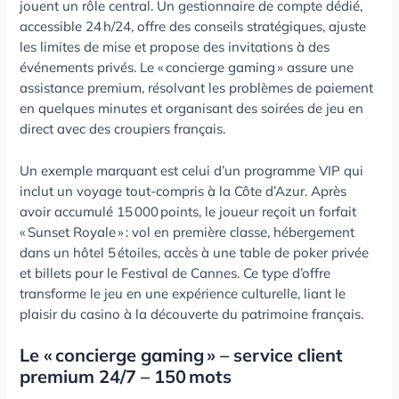
jouent un rôle central. Un gestionnaire de compte dédié,
accessible 24 h/24, offre des conseils stratégiques, ajuste
les limites de mise et propose des invitations à des
événements privés. Le « concierge gaming » assure une
assistance premium, résolvant les problèmes de paiement
en quelques minutes et organisant des soirées de jeu en
direct avec des croupiers français.
Un exemple marquant est celui d’un programme VIP qui
inclut un voyage tout‑compris à la Côte d’Azur. Après
avoir accumulé 15 000 points, le joueur reçoit un forfait
« Sunset Royale » : vol en première classe, hébergement
dans un hôtel 5 étoiles, accès à une table de poker privée
et billets pour le Festival de Cannes. Ce type d’offre
transforme le jeu en une expérience culturelle, liant le
plaisir du casino à la découverte du patrimoine français.
Le « concierge gaming » – service client
premium 24/7 – 150 mots