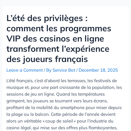
Skip
Post
to
navigation
L’été des privilèges :
content
comment les programmes
VIP des casinos en ligne
transforment l’expérience
des joueurs français
Leave a Comment
/ By
Service Bot
/
December 18, 2025
L’été français, c’est d’abord les terrasses, les festivals de
musique et, pour une part croissante de la population, les
sessions de jeu en ligne. Quand les températures
grimpent, les joueurs se tournent vers leurs écrans,
profitant de la mobilité du smartphone pour miser depuis
la plage ou le balcon. Cette période de l’année devient
alors un véritable « coup de soleil » pour l’industrie du
casino légal, qui mise sur des offres plus flamboyantes,