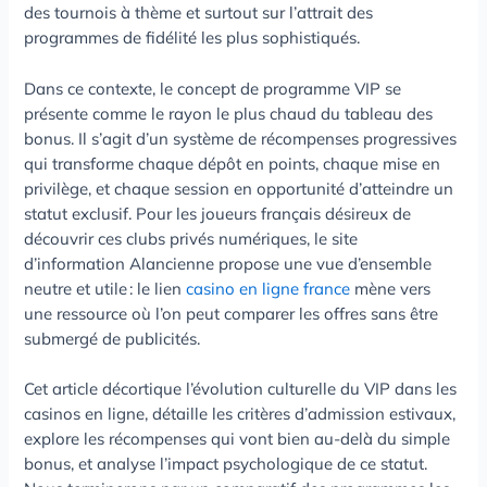
des tournois à thème et surtout sur l’attrait des
programmes de fidélité les plus sophistiqués.
Dans ce contexte, le concept de programme VIP se
présente comme le rayon le plus chaud du tableau des
bonus. Il s’agit d’un système de récompenses progressives
qui transforme chaque dépôt en points, chaque mise en
privilège, et chaque session en opportunité d’atteindre un
statut exclusif. Pour les joueurs français désireux de
découvrir ces clubs privés numériques, le site
d’information Alancienne propose une vue d’ensemble
neutre et utile : le lien
casino en ligne france
mène vers
une ressource où l’on peut comparer les offres sans être
submergé de publicités.
Cet article décortique l’évolution culturelle du VIP dans les
casinos en ligne, détaille les critères d’admission estivaux,
explore les récompenses qui vont bien au-delà du simple
bonus, et analyse l’impact psychologique de ce statut.