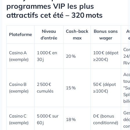
programmes VIP les plus
attractifs cet été – 320 mots
Niveau
Cash‑back
Bonus sans
A
Plateforme
d’entrée
max
wager
Co
Casino A
1 000 € en
100 € (dépot
20 %
24/
(exemple)
30 j
≥200 €)
Riv
Ac
tou
Casino B
2 500 €
50 € (dépot
15 %
“S
(exemple)
cumulés
≥100 €)
Spl
bil
Ges
Casino C
5 000 € sur
0 € (bonus
18 %
déd
(exemple)
60 j
conditionné)
co