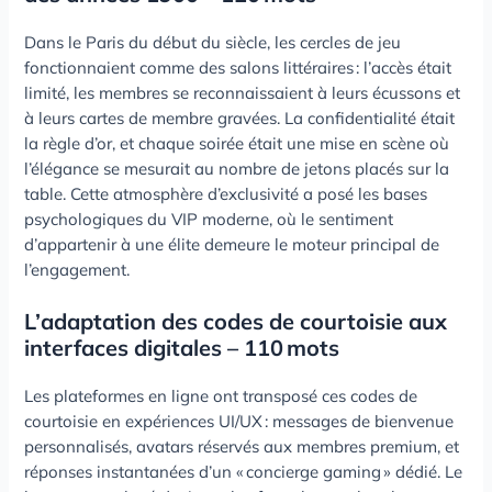
Dans le Paris du début du siècle, les cercles de jeu
fonctionnaient comme des salons littéraires : l’accès était
limité, les membres se reconnaissaient à leurs écussons et
à leurs cartes de membre gravées. La confidentialité était
la règle d’or, et chaque soirée était une mise en scène où
l’élégance se mesurait au nombre de jetons placés sur la
table. Cette atmosphère d’exclusivité a posé les bases
psychologiques du VIP moderne, où le sentiment
d’appartenir à une élite demeure le moteur principal de
l’engagement.
L’adaptation des codes de courtoisie aux
interfaces digitales – 110 mots
Les plateformes en ligne ont transposé ces codes de
courtoisie en expériences UI/UX : messages de bienvenue
personnalisés, avatars réservés aux membres premium, et
réponses instantanées d’un « concierge gaming » dédié. Le