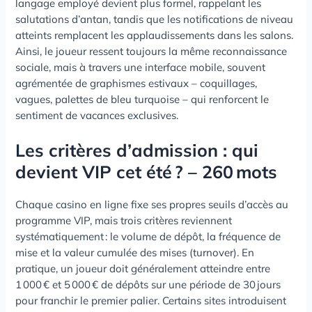
langage employé devient plus formel, rappelant les
salutations d’antan, tandis que les notifications de niveau
atteints remplacent les applaudissements dans les salons.
Ainsi, le joueur ressent toujours la même reconnaissance
sociale, mais à travers une interface mobile, souvent
agrémentée de graphismes estivaux – coquillages,
vagues, palettes de bleu turquoise – qui renforcent le
sentiment de vacances exclusives.
Les critères d’admission : qui
devient VIP cet été ? – 260 mots
Chaque casino en ligne fixe ses propres seuils d’accès au
programme VIP, mais trois critères reviennent
systématiquement : le volume de dépôt, la fréquence de
mise et la valeur cumulée des mises (turnover). En
pratique, un joueur doit généralement atteindre entre
1 000 € et 5 000 € de dépôts sur une période de 30 jours
pour franchir le premier palier. Certains sites introduisent