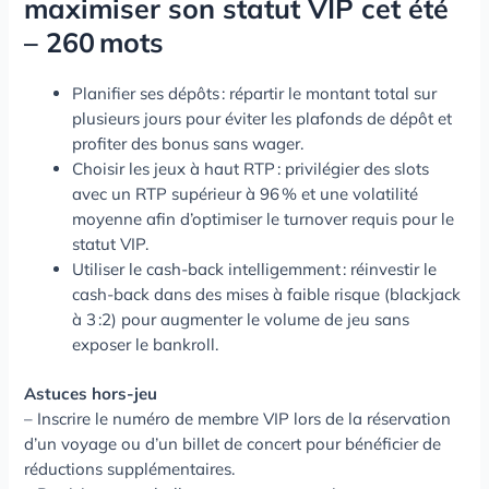
maximiser son statut VIP cet été
– 260 mots
Planifier ses dépôts : répartir le montant total sur
plusieurs jours pour éviter les plafonds de dépôt et
profiter des bonus sans wager.
Choisir les jeux à haut RTP : privilégier des slots
avec un RTP supérieur à 96 % et une volatilité
moyenne afin d’optimiser le turnover requis pour le
statut VIP.
Utiliser le cash‑back intelligemment : réinvestir le
cash‑back dans des mises à faible risque (blackjack
à 3 :2) pour augmenter le volume de jeu sans
exposer le bankroll.
Astuces hors‑jeu
– Inscrire le numéro de membre VIP lors de la réservation
d’un voyage ou d’un billet de concert pour bénéficier de
réductions supplémentaires.