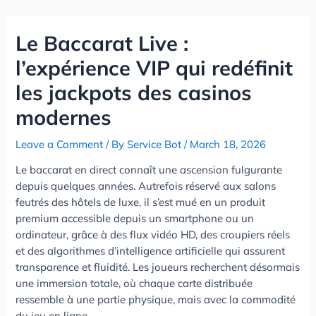
Skip
Post
to
navigation
Le Baccarat Live :
content
l’expérience VIP qui redéfinit
les jackpots des casinos
modernes
Leave a Comment
/ By
Service Bot
/
March 18, 2026
Le baccarat en direct connaît une ascension fulgurante
depuis quelques années. Autrefois réservé aux salons
feutrés des hôtels de luxe, il s’est mué en un produit
premium accessible depuis un smartphone ou un
ordinateur, grâce à des flux vidéo HD, des croupiers réels
et des algorithmes d’intelligence artificielle qui assurent
transparence et fluidité. Les joueurs recherchent désormais
une immersion totale, où chaque carte distribuée
ressemble à une partie physique, mais avec la commodité
du jeu en ligne.