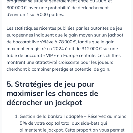
progressif se situent généralement entre 50 000 € et
300 000 €, avec une probabilité de déclenchement
d’environ 1 sur 5 000 parties.
Les statistiques récentes publiées par les autorités de jeu
européennes indiquent que le gain moyen sur un jackpot
de baccarat live s’élève à 78 000 €, tandis que le gain
maximal enregistré en 2024 était de 312 000 € sur une
table de baccarat « VIP » en Europe centrale. Ces chiffres
montrent une attractivité croissante pour les joueurs
cherchant à combiner prestige et potentiel de gain.
5. Stratégies de jeu pour
maximiser les chances de
décrocher un jackpot
Gestion de la bankroll adaptée – Réservez au moins
5 % de votre capital total aux side‑bets qui
alimentent le jackpot. Cette proportion vous permet