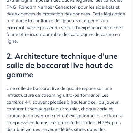
d’Allemagne imposent des audits réguliers, des contrôles
RNG (Random Number Generator) pour les side‑bets et
des exigences de protection des données. Cette législation
a renforcé la confiance des joueurs et a permis au
baccarat live de passer du statut d’« expérience de niche »
à une offre incontournable des catalogues de casino en
ligne.
2. Architecture technique d’une
salle de baccarat live haut de
gamme
Une salle de baccarat live de qualité repose sur une
infrastructure de streaming ultra‑performante. Les
caméras 4K, souvent placées à hauteur d’œil du joueur,
capturent chaque geste du croupier, chaque carte et
chaque jeton avec une netteté exceptionnelle. Le flux est
compressé en temps réel grâce à des codecs H.265, puis
distribué via des serveurs dédiés situés dans des