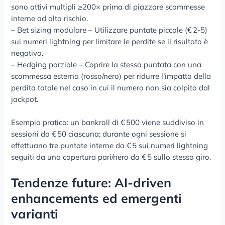
sono attivi multipli ≥200× prima di piazzare scommesse
interne ad alto rischio.
– Bet sizing modulare – Utilizzare puntate piccole (€ 2‑5)
sui numeri lightning per limitare le perdite se il risultato è
negativo.
– Hedging parziale – Coprire la stessa puntata con una
scommessa esterna (rosso/nero) per ridurre l’impatto della
perdita totale nel caso in cui il numero non sia colpito dal
jackpot.
Esempio pratico: un bankroll di € 500 viene suddiviso in
sessioni da € 50 ciascuna; durante ogni sessione si
effettuano tre puntate interne da € 5 sui numeri lightning
seguiti da una copertura pari/nero da € 5 sullo stesso giro.
Tendenze future: AI‑driven
enhancements ed emergenti
varianti