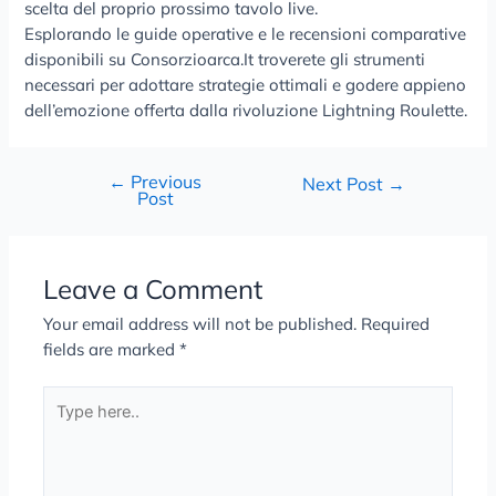
scelta del proprio prossimo tavolo live.
Esplorando le guide operative e le recensioni comparative
disponibili su Consorzioarca.It troverete gli strumenti
necessari per adottare strategie ottimali e godere appieno
dell’emozione offerta dalla rivoluzione Lightning Roulette.
←
Previous
Next Post
→
Post
Leave a Comment
Your email address will not be published.
Required
fields are marked
*
Type
here..