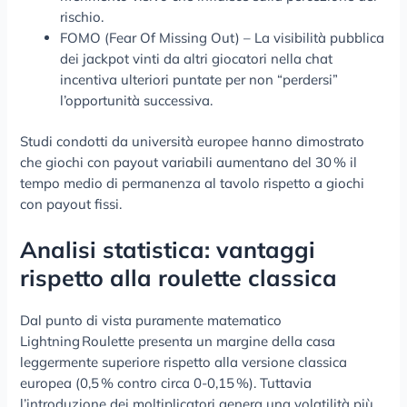
rischio.
FOMO (Fear Of Missing Out) – La visibilità pubblica
dei jackpot vinti da altri giocatori nella chat
incentiva ulteriori puntate per non “perdersi”
l’opportunità successiva.
Studi condotti da università europee hanno dimostrato
che giochi con payout variabili aumentano del 30 % il
tempo medio di permanenza al tavolo rispetto a giochi
con payout fissi.
Analisi statistica: vantaggi
rispetto alla roulette classica
Dal punto di vista puramente matematico
Lightning Roulette presenta un margine della casa
leggermente superiore rispetto alla versione classica
europea (0,5 % contro circa 0‑0,15 %). Tuttavia
l’introduzione dei moltiplicatori genera una volatilità più