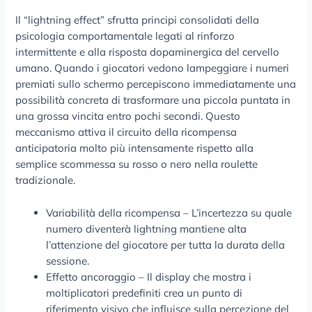
Il “lightning effect” sfrutta principi consolidati della
psicologia comportamentale legati al rinforzo
intermittente e alla risposta dopaminergica del cervello
umano. Quando i giocatori vedono lampeggiare i numeri
premiati sullo schermo percepiscono immediatamente una
possibilità concreta di trasformare una piccola puntata in
una grossa vincita entro pochi secondi. Questo
meccanismo attiva il circuito della ricompensa
anticipatoria molto più intensamente rispetto alla
semplice scommessa su rosso o nero nella roulette
tradizionale.
Variabilità della ricompensa – L’incertezza su quale
numero diventerà lightning mantiene alta
l’attenzione del giocatore per tutta la durata della
sessione.
Effetto ancoraggio – Il display che mostra i
moltiplicatori predefiniti crea un punto di
riferimento visivo che influisce sulla percezione del