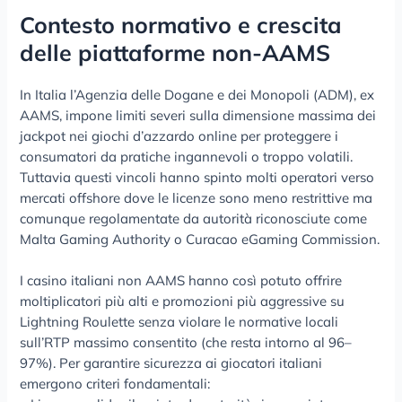
Contesto normativo e crescita
delle piattaforme non‑AAMS
In Italia l’Agenzia delle Dogane e dei Monopoli (ADM), ex
AAMS, impone limiti severi sulla dimensione massima dei
jackpot nei giochi d’azzardo online per proteggere i
consumatori da pratiche ingannevoli o troppo volatili.
Tuttavia questi vincoli hanno spinto molti operatori verso
mercati offshore dove le licenze sono meno restrittive ma
comunque regolamentate da autorità riconosciute come
Malta Gaming Authority o Curacao eGaming Commission.
I casino italiani non AAMS hanno così potuto offrire
moltiplicatori più alti e promozioni più aggressive su
Lightning Roulette senza violare le normative locali
sull’RTP massimo consentito (che resta intorno al 96–
97%). Per garantire sicurezza ai giocatori italiani
emergono criteri fondamentali: