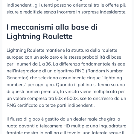
indipendenti, gli utenti possono orientarsi tra le offerte più
sicure e redditizie senza incorrere in sorprese indesiderate.
I meccanismi alla base di
Lightning Roulette
Lightning Roulette mantiene la struttura della roulette
europea con un solo zero e le stesse probabilità di base
per i numeri da 1 a 36. La differenza fondamentale risiede
nell’integrazione di un algoritmo RNG (Random Number
Generator) che seleziona casualmente cinque “lightning
numbers” per ogni giro. Quando il pallino si ferma su uno
di questi numeri premiati, la vincita viene moltiplicata per
un valore compreso tra 50× e 500×, scelto anch’esso da un
RNG certificato da terze parti indipendenti.
Il flusso di gioco è gestito da un dealer reale che gira la
ruota davanti a telecamere HD multiple: una inquadratura
frontale mostra la pallina e il tavolo; una laterale segue il