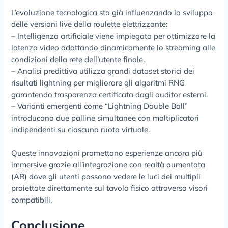
L’evoluzione tecnologica sta già influenzando lo sviluppo
delle versioni live della roulette elettrizzante:
– Intelligenza artificiale viene impiegata per ottimizzare la
latenza video adattando dinamicamente lo streaming alle
condizioni della rete dell’utente finale.
– Analisi predittiva utilizza grandi dataset storici dei
risultati lightning per migliorare gli algoritmi RNG
garantendo trasparenza certificata dagli auditor esterni.
– Varianti emergenti come “Lightning Double Ball”
introducono due palline simultanee con moltiplicatori
indipendenti su ciascuna ruota virtuale.
Queste innovazioni promettono esperienze ancora più
immersive grazie all’integrazione con realtà aumentata
(AR) dove gli utenti possono vedere le luci dei multipli
proiettate direttamente sul tavolo fisico attraverso visori
compatibili.
Conclusione