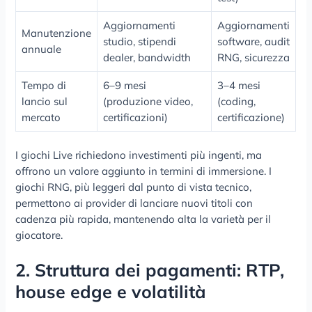
Aggiornamenti
Aggiornamenti
Manutenzione
studio, stipendi
software, audit
annuale
dealer, bandwidth
RNG, sicurezza
Tempo di
6–9 mesi
3–4 mesi
lancio sul
(produzione video,
(coding,
mercato
certificazioni)
certificazione)
I giochi Live richiedono investimenti più ingenti, ma
offrono un valore aggiunto in termini di immersione. I
giochi RNG, più leggeri dal punto di vista tecnico,
permettono ai provider di lanciare nuovi titoli con
cadenza più rapida, mantenendo alta la varietà per il
giocatore.
2. Struttura dei pagamenti: RTP,
house edge e volatilità