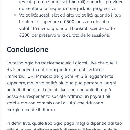
(eventi promozionali settimanali) quando i provider
aumentano la frequenza dei jackpot progressivi.
Volatilità: scegli slot ad alta volatilità quando il tuo
bankroll è superiore a €500; passa a giochi a
volatilità media quando il bankroll scende sotto
€200, per preservare la durata della sessione.
Conclusione
La tecnologia ha trasformato sia i giochi Live che quelli
RNG, rendendo entrambi più trasparenti, veloci e
immersivi. L’RTP medio dei giochi RNG è leggermente
superiore, ma la volatilità più alta può portare a lunghi
periodi di perdita. I giochi Live, con una volatilità più
bassa e un’esperienza sociale, offrono un payout più
stabile ma con commissioni di “tip” che riducono
marginalmente il ritorno.
In definitiva, quale tipologia paga meglio dipende dal tuo
stile di gioco, dalla capacità di gestire il bankroll e dalle