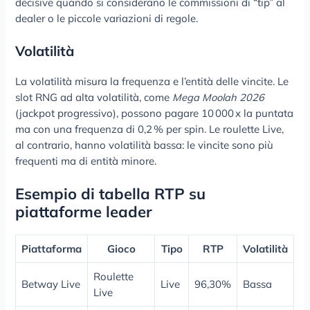
decisive quando si considerano le commissioni di “tip” al
dealer o le piccole variazioni di regole.
Volatilità
La volatilità misura la frequenza e l’entità delle vincite. Le
slot RNG ad alta volatilità, come
Mega Moolah 2026
(jackpot progressivo), possono pagare 10 000 x la puntata
ma con una frequenza di 0,2 % per spin. Le roulette Live,
al contrario, hanno volatilità bassa: le vincite sono più
frequenti ma di entità minore.
Esempio di tabella RTP su
piattaforme leader
Piattaforma
Gioco
Tipo
RTP
Volatilità
Roulette
Betway Live
Live
96,30%
Bassa
Live