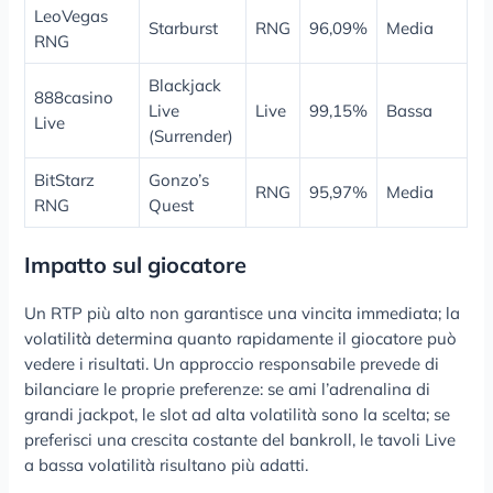
LeoVegas
Starburst
RNG
96,09%
Media
RNG
Blackjack
888casino
Live
Live
99,15%
Bassa
Live
(Surrender)
BitStarz
Gonzo’s
RNG
95,97%
Media
RNG
Quest
Impatto sul giocatore
Un RTP più alto non garantisce una vincita immediata; la
volatilità determina quanto rapidamente il giocatore può
vedere i risultati. Un approccio responsabile prevede di
bilanciare le proprie preferenze: se ami l’adrenalina di
grandi jackpot, le slot ad alta volatilità sono la scelta; se
preferisci una crescita costante del bankroll, le tavoli Live
a bassa volatilità risultano più adatti.