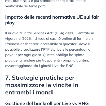
ma l’audit RNG è più standardizzato e facilmente
verificabile da terze parti.
Impatto delle recenti normative UE sul fair
play
Il nuovo “Digital Services Act” (DSA) dell’UE, entrato in
vigore nel 2025, richiede ai casinò online di fornire un
“fairness dashboard” accessibile ai giocatori, dove è
possibile visualizzare l’RTP storico e le percentuali di
payout per ogni gioco. Questo obbligo ha spinto i
provider a rendere più trasparenti i propri algoritmi,
avvantaggiando sia i giochi Live che RNG.
7. Strategie pratiche per
massimizzare le vincite in
entrambi i mondi
Gestione del bankroll per Live vs RNG