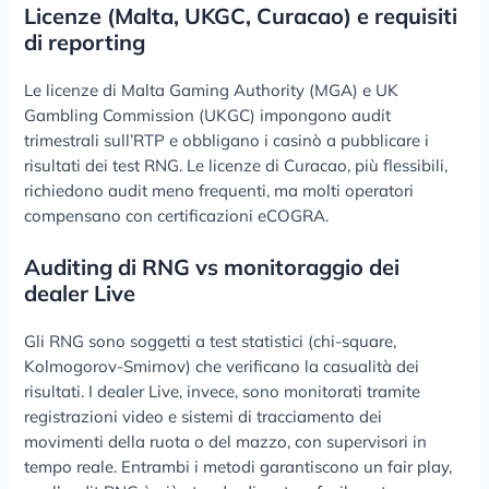
Licenze (Malta, UKGC, Curacao) e requisiti
di reporting
Le licenze di Malta Gaming Authority (MGA) e UK
Gambling Commission (UKGC) impongono audit
trimestrali sull’RTP e obbligano i casinò a pubblicare i
risultati dei test RNG. Le licenze di Curacao, più flessibili,
richiedono audit meno frequenti, ma molti operatori
compensano con certificazioni eCOGRA.
Auditing di RNG vs monitoraggio dei
dealer Live
Gli RNG sono soggetti a test statistici (chi‑square,
Kolmogorov‑Smirnov) che verificano la casualità dei
risultati. I dealer Live, invece, sono monitorati tramite
registrazioni video e sistemi di tracciamento dei
movimenti della ruota o del mazzo, con supervisori in
tempo reale. Entrambi i metodi garantiscono un fair play,