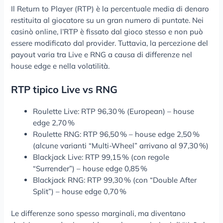
Il Return to Player (RTP) è la percentuale media di denaro
restituita al giocatore su un gran numero di puntate. Nei
casinò online, l’RTP è fissato dal gioco stesso e non può
essere modificato dal provider. Tuttavia, la percezione del
payout varia tra Live e RNG a causa di differenze nel
house edge e nella volatilità.
RTP tipico Live vs RNG
Roulette Live: RTP 96,30 % (European) – house
edge 2,70 %
Roulette RNG: RTP 96,50 % – house edge 2,50 %
(alcune varianti “Multi‑Wheel” arrivano al 97,30 %)
Blackjack Live: RTP 99,15 % (con regole
“Surrender”) – house edge 0,85 %
Blackjack RNG: RTP 99,30 % (con “Double After
Split”) – house edge 0,70 %
Le differenze sono spesso marginali, ma diventano