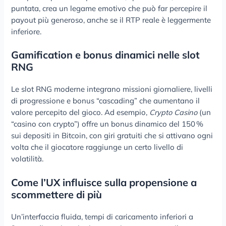
puntata, crea un legame emotivo che può far percepire il
payout più generoso, anche se il RTP reale è leggermente
inferiore.
Gamification e bonus dinamici nelle slot
RNG
Le slot RNG moderne integrano missioni giornaliere, livelli
di progressione e bonus “cascading” che aumentano il
valore percepito del gioco. Ad esempio,
Crypto Casino
(un
“casino con crypto”) offre un bonus dinamico del 150 %
sui depositi in Bitcoin, con giri gratuiti che si attivano ogni
volta che il giocatore raggiunge un certo livello di
volatilità.
Come l’UX influisce sulla propensione a
scommettere di più
Un’interfaccia fluida, tempi di caricamento inferiori a