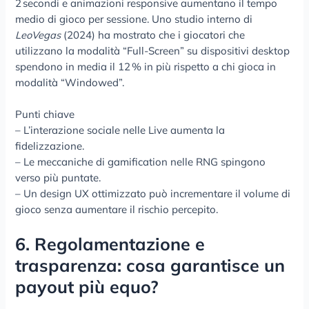
2 secondi e animazioni responsive aumentano il tempo
medio di gioco per sessione. Uno studio interno di
LeoVegas
(2024) ha mostrato che i giocatori che
utilizzano la modalità “Full‑Screen” su dispositivi desktop
spendono in media il 12 % in più rispetto a chi gioca in
modalità “Windowed”.
Punti chiave
– L’interazione sociale nelle Live aumenta la
fidelizzazione.
– Le meccaniche di gamification nelle RNG spingono
verso più puntate.
– Un design UX ottimizzato può incrementare il volume di
gioco senza aumentare il rischio percepito.
6. Regolamentazione e
trasparenza: cosa garantisce un
payout più equo?