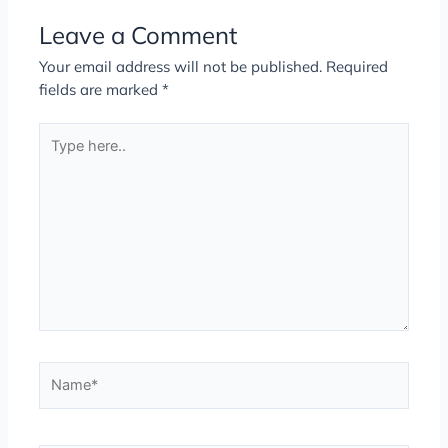
Leave a Comment
Your email address will not be published.
Required
fields are marked
*
Type
here..
Name*