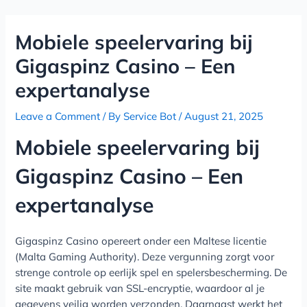
Skip
Post
to
navigation
Mobiele speelervaring bij
content
Gigaspinz Casino – Een
expertanalyse
Leave a Comment
/ By
Service Bot
/
August 21, 2025
Mobiele speelervaring bij
Gigaspinz Casino – Een
expertanalyse
Gigaspinz Casino opereert onder een Maltese licentie
(Malta Gaming Authority). Deze vergunning zorgt voor
strenge controle op eerlijk spel en spelersbescherming. De
site maakt gebruik van SSL‑encryptie, waardoor al je
gegevens veilig worden verzonden. Daarnaast werkt het