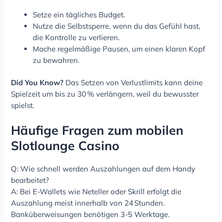
Setze ein tägliches Budget.
Nutze die Selbstsperre, wenn du das Gefühl hast,
die Kontrolle zu verlieren.
Mache regelmäßige Pausen, um einen klaren Kopf
zu bewahren.
Did You Know?
Das Setzen von Verlustlimits kann deine
Spielzeit um bis zu 30 % verlängern, weil du bewusster
spielst.
Häufige Fragen zum mobilen
Slotlounge Casino
Q: Wie schnell werden Auszahlungen auf dem Handy
bearbeitet?
A: Bei E‑Wallets wie Neteller oder Skrill erfolgt die
Auszahlung meist innerhalb von 24 Stunden.
Banküberweisungen benötigen 3‑5 Werktage.