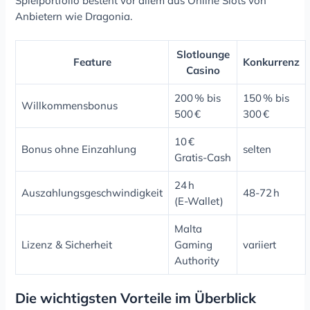
Spielportfolio besteht vor allem aus Online Slots von
Anbietern wie Dragonia.
Slotlounge
Feature
Konkurrenz
Casino
200 % bis
150 % bis
Willkommensbonus
500 €
300 €
10 €
Bonus ohne Einzahlung
selten
Gratis‑Cash
24 h
Auszahlungsgeschwindigkeit
48‑72 h
(E‑Wallet)
Malta
Lizenz & Sicherheit
Gaming
variiert
Authority
Die wichtigsten Vorteile im Überblick