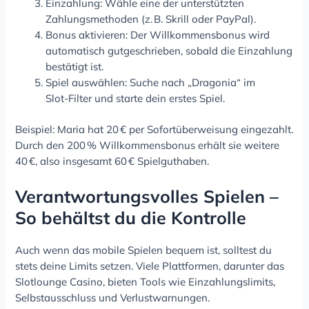
Einzahlung: Wähle eine der unterstützten
Zahlungsmethoden (z. B. Skrill oder PayPal).
Bonus aktivieren: Der Willkommensbonus wird
automatisch gutgeschrieben, sobald die Einzahlung
bestätigt ist.
Spiel auswählen: Suche nach „Dragonia“ im
Slot‑Filter und starte dein erstes Spiel.
Beispiel: Maria hat 20 € per Sofortüberweisung eingezahlt.
Durch den 200 % Willkommensbonus erhält sie weitere
40 €, also insgesamt 60 € Spielguthaben.
Verantwortungsvolles Spielen –
So behältst du die Kontrolle
Auch wenn das mobile Spielen bequem ist, solltest du
stets deine Limits setzen. Viele Plattformen, darunter das
Slotlounge Casino, bieten Tools wie Einzahlungslimits,
Selbstausschluss und Verlustwarnungen.