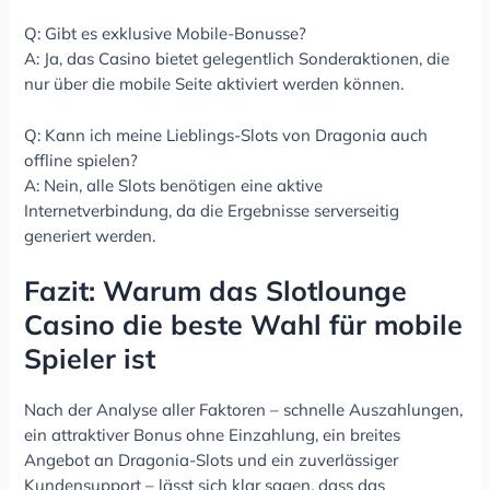
Q: Gibt es exklusive Mobile‑Bonusse?
A: Ja, das Casino bietet gelegentlich Sonderaktionen, die
nur über die mobile Seite aktiviert werden können.
Q: Kann ich meine Lieblings‑Slots von Dragonia auch
offline spielen?
A: Nein, alle Slots benötigen eine aktive
Internetverbindung, da die Ergebnisse serverseitig
generiert werden.
Fazit: Warum das Slotlounge
Casino die beste Wahl für mobile
Spieler ist
Nach der Analyse aller Faktoren – schnelle Auszahlungen,
ein attraktiver Bonus ohne Einzahlung, ein breites
Angebot an Dragonia‑Slots und ein zuverlässiger
Kundensupport – lässt sich klar sagen, dass das