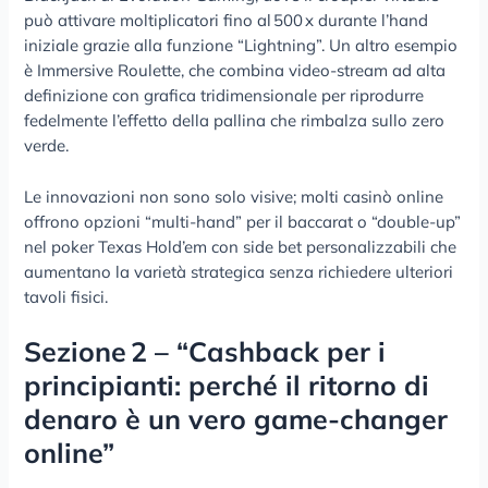
può attivare moltiplicatori fino al 500 x durante l’hand
iniziale grazie alla funzione “Lightning”. Un altro esempio
è Immersive Roulette, che combina video‑stream ad alta
definizione con grafica tridimensionale per riprodurre
fedelmente l’effetto della pallina che rimbalza sullo zero
verde.
Le innovazioni non sono solo visive; molti casinò online
offrono opzioni “multi‑hand” per il baccarat o “double‑up”
nel poker Texas Hold’em con side bet personalizzabili che
aumentano la varietà strategica senza richiedere ulteriori
tavoli fisici.
Sezione 2 – “Cashback per i
principianti: perché il ritorno di
denaro è un vero game‑changer
online”