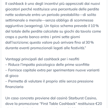
Il cashback è uno degli incentivi più apprezzati dai nuovi
giocatori perché restituisce una percentuale delle perdite
nette sostenute entro un periodo prestabilito—di solito
settimanale o mensile—senza obbligo di scommessa
aggiuntiva (wagering). Un tipico schema prevede il 10 %
del totale delle perdite calcolate su giochi da tavolo come
craps o punto banco entro i primi sette giorni
dall’iscrizione; questo valore può arrivare fino al 30 %
durante eventi promozionali legati alle festività.”
Vantaggi principali del cashback per i neofiti
– Riduce l’impatto psicologico delle prime sconfitte
– Fornisce capitale extra per sperimentare nuove varianti
di gioco
– Permette di valutare il proprio stile senza pressione
finanziaria
Un caso concreto proviene dal casinò Starburst Casino,
dove la promozione “First Table Cashback” restituisce €20