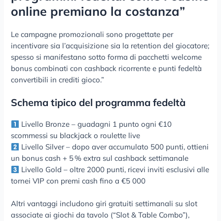
online premiano la costanza”
Le campagne promozionali sono progettate per
incentivare sia l’acquisizione sia la retention del giocatore;
spesso si manifestano sotto forma di pacchetti welcome
bonus combinati con cashback ricorrente e punti fedeltà
convertibili in crediti gioco.”
Schema tipico del programma fedeltà
Livello Bronze – guadagni 1 punto ogni €10
scommessi su blackjack o roulette live
Livello Silver – dopo aver accumulato 500 punti, ottieni
un bonus cash + 5 % extra sul cashback settimanale
Livello Gold – oltre 2000 punti, ricevi inviti esclusivi alle
tornei VIP con premi cash fino a €5 000
Altri vantaggi includono giri gratuiti settimanali su slot
associate ai giochi da tavolo (“Slot & Table Combo”),