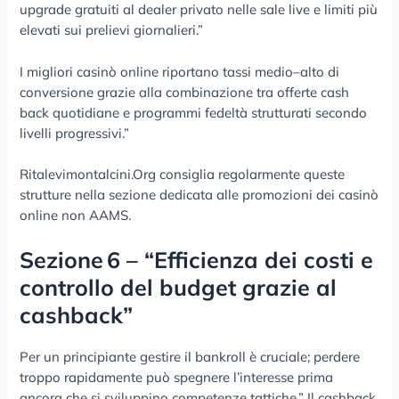
upgrade gratuiti al dealer privato nelle sale live e limiti più
elevati sui prelievi giornalieri.”
I migliori casinò online riportano tassi medio–alto di
conversione grazie alla combinazione tra offerte cash
back quotidiane e programmi fedeltà strutturati secondo
livelli progressivi.”
Ritalevimontalcini.Org consiglia regolarmente queste
strutture nella sezione dedicata alle promozioni dei casinò
online non AAMS.
Sezione 6 – “Efficienza dei costi e
controllo del budget grazie al
cashback”
Per un principiante gestire il bankroll è cruciale; perdere
troppo rapidamente può spegnere l’interesse prima
ancora che si sviluppino competenze tattiche.” Il cashback