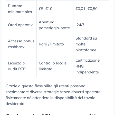
Puntata
€5–€10
€0,01–€0,50
minima tipica
Apertura
Orari operativi
24/7
pomeriggio‑notte
Standard su
Accesso bonus
Raro / limitato
molte
cashback
piattaforme
Certificazione
Licenza &
Controllo locale
RNG
audit RTP
limitato
indipendente
Grazie a questa flessibilità gli utenti possono
sperimentare diverse strategie senza doversi spostare
fisicamente né attendere la disponibilità del tavolo
desiderato.