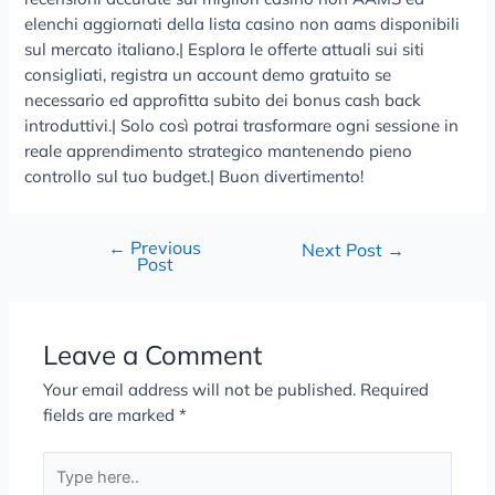
elenchi aggiornati della lista casino non aams disponibili
sul mercato italiano.| Esplora le offerte attuali sui siti
consigliati, registra un account demo gratuito se
necessario ed approfitta subito dei bonus cash back
introduttivi.| Solo così potrai trasformare ogni sessione in
reale apprendimento strategico mantenendo pieno
controllo sul tuo budget.| Buon divertimento!
←
Previous
Next Post
→
Post
Leave a Comment
Your email address will not be published.
Required
fields are marked
*
Type
here..