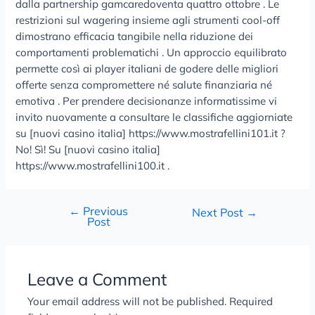
dalla partnership gamcaredoventa quattro ottobre . Le
restrizioni sul wagering insieme agli strumenti cool-off
dimostrano efficacia tangibile nella riduzione dei
comportamenti problematichi . Un approccio equilibrato
permette così ai player italiani de godere delle migliori
offerte senza compromettere né salute finanziaria né
emotiva . Per prendere decisionanze informatissime vi
invito nuovamente a consultare le classifiche aggiorniate
su [nuovi casino italia] https://www.mostrafellini101.it ?
No! Sì! Su [nuovi casino italia]
https://www.mostrafellini100.it .
←
Previous
Next Post
→
Post
Leave a Comment
Your email address will not be published.
Required