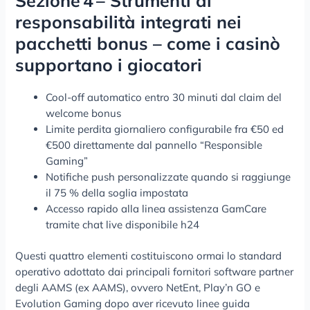
Sezione 4 – Strumenti di
responsabilità integrati nei
pacchetti bonus – come i casinò
supportano i giocatori
Cool‑off automatico entro 30 minuti dal claim del
welcome bonus
Limite perdita giornaliero configurabile fra €50 ed
€500 direttamente dal pannello “Responsible
Gaming”
Notifiche push personalizzate quando si raggiunge
il 75 % della soglia impostata
Accesso rapido alla linea assistenza GamCare
tramite chat live disponibile h24
Questi quattro elementi costituiscono ormai lo standard
operativo adottato dai principali fornitori software partner
degli AAMS (ex AAMS), ovvero NetEnt, Play’n GO e
Evolution Gaming dopo aver ricevuto linee guida