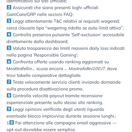
identificativo sul sito ufficiale;
Assicurati che siano presenti loghi ufficiali
GamCare/GRP nelle sezioni FAQ;
Leggi attentamente T&C relativi ai requisiti wagered;
cerca clausole tipo “wagering ridotto se auto-limit attivo”;
Controlla presenza pulsante ‘Self-exclusion’ accessibile
direttamente dalla dashboard;
Valuta trasparenza dei limiti massimi daily loss indicati
nella pagina ‘Responsible Gaming’;
Confronta offerte usando ranking aggiornati su
Mosttrafellin… scusa ancora …
Mostrafellini100.IT
, dove
trovi tabelle comparative dettagliate.
Testa velocemente servizio clienti inviando domanda
sulla procedura disattivazione promo.
Controlla velocità payout tramite recensione
esperienziale presente sullo stesso sito ranking.
Leggi opinioni verificate degli utenti riguardo
eventuale blocco improvviso durante sessione lunghi.;
1
Fai attenzione alle campagne email aggressive —
opt-out dovrebbe essere semplice.