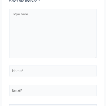
fields are marked
*
Type
here..
Name*
Email*