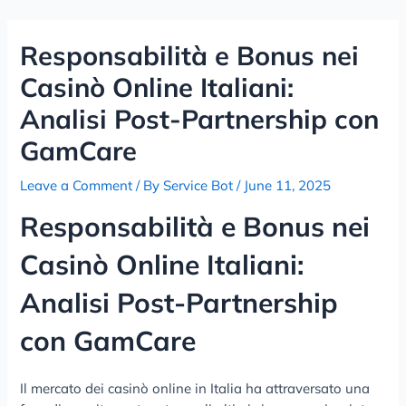
Skip
Post
to
navigation
Responsabilità e Bonus nei
content
Casinò Online Italiani:
Analisi Post‑Partnership con
GamCare
Leave a Comment
/ By
Service Bot
/
June 11, 2025
Responsabilità e Bonus nei
Casinò Online Italiani:
Analisi Post‑Partnership
con GamCare
Il mercato dei casinò online in Italia ha attraversato una