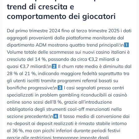
trend di crescita e
comportamento dei giocatori
Dal primo trimestre 2024 fino al terzo trimestre 2025 i dati
aggregati provenienti dalle piattaforme monitorate dal
dipartimento ADM mostrano quattro trend principali:\n
Volume totale delle scommesse sui nuovi casino italiani è
cresciuto del 14 %, passando da circa €3,2 miliardi a
quasi €3,7 miliardi;\n
Il churn rate medio è diminuito dal
28 % al 21 %, indicando maggiore fedeltà soprattutto tra
gli utenti iscritti tramite programmi referral basati su
bonifiche progressive;\n
I casi segnalati presso centri
specializzati in problem gambling riconducibili ai casinò
online sono scesi dell’8 %, grazie all’introduzione
obbligatoria degli strumenti cool‑off menzionati nella
sezione precedente;\n
Il tasso medio di conversione dai
no‑deposit ai deposit realizzati è rimasto stabile intorno
al 36 %, ma con picchi inferiori durante periodi festivi
grazie alle restrizioni temporanee imposte dagli