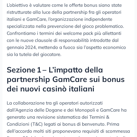
L’obiettivo è valutare come le offerte bonus siano state
ristrutturate alla luce della partnership fra gli operatori
italiani e GamCare, l’organizzazione indipendente
specializzata nella prevenzione del gioco problematico.
Confrontiamo i termini dei welcome pack più allettanti
con le nuove clausole di responsabilità introdotte dal
gennaio 2024, mettendo a fuoco sia l’aspetto economico
sia la tutela del giocatore.
Sezione 1 – L’impatto della
partnership GamCare sui bonus
dei nuovi casinò italiani
La collaborazione tra gli operatori autorizzati
dall’Agenzia delle Dogane e dei Monopoli e GamCare ha
generato una revisione sistematica dei Termini &
Condizioni (T&C) legati ai bonus di benvenuto. Prima
dell’accordo molti siti proponevano requisiti di scommessa