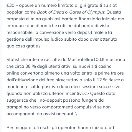
€30 – oppure un numero limitato di giri gratuiti su slot
popolari come
Book of Dead
o
Gates of Olympus
. Questa
proposta elimina qualsiasi barriera finanziaria iniziale ma
introduce due dinamiche critiche dal punto di vista
responsabile: la conversione verso deposit reale e la
gestione dell’impulso ludico subito dopo aver ottenuto
qualcosa gratis.\
Statistiche interne raccolte da Mostrafellini100.It mostrano
che circa 38 % degli utenti attivi su nuovi siti casino
online convertono almeno una volta entro le prime tre ore
dall’attivazione del free play; tuttavia solo il 12 % riesce a
mantenere saldo positivo dopo dieci sessioni successive
quando non utilizza ulteriori incentivi.<> Questo dato
suggerisce che i no‑deposit possono fungere da
trampolino verso comportamenti compulsivi se non
accompagnati da avvisi adeguati.\
Per mitigare tali rischi gli operatori hanno iniziato ad