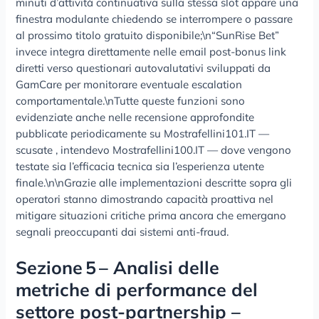
minuti d’attività continuativa sulla stessa slot appare una
finestra modulante chiedendo se interrompere o passare
al prossimo titolo gratuito disponibile;\n“SunRise Bet”
invece integra direttamente nelle email post‐bonus link
diretti verso questionari autovalutativi sviluppati da
GamCare per monitorare eventuale escalation
comportamentale.\nTutte queste funzioni sono
evidenziate anche nelle recensione approfondite
pubblicate periodicamente su Mostrafellini101.IT —
scusate , intendevo Mostrafellini100.IT — dove vengono
testate sia l’efficacia tecnica sia l’esperienza utente
finale.\n\nGrazie alle implementazioni descritte sopra gli
operatori stanno dimostrando capacità proattiva nel
mitigare situazioni critiche prima ancora che emergano
segnali preoccupanti dai sistemi anti‐fraud.
Sezione 5 – Analisi delle
metriche di performance del
settore post‑partnership –