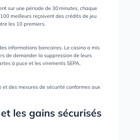
ntent sur une période de 30 minutes, chaque
00 meilleurs reçoivent des crédits de jeu
tre les 10 premiers.
 des informations bancaires. Le casino a mis
urs de demander la suppression de leurs
artes à puce et les virements SEPA,
e et des mesures de sécurité conformes aux
 et les gains sécurisés