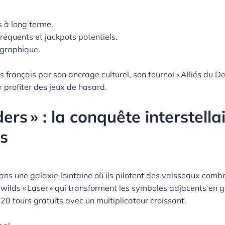
s à long terme.
fréquents et jackpots potentiels.
 graphique.
 français par son ancrage culturel, son tournoi « Alliés du De
r profiter des jeux de hasard.
ers » : la conquête interstell
ts
ans une galaxie lointaine où ils pilotent des vaisseaux comba
wilds « Laser » qui transforment les symboles adjacents en g
20 tours gratuits avec un multiplicateur croissant.