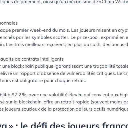
 lignes de paiement, ainsi qu’un mécanisme de « Chain Wild 
monnaies
 chaque premier week‑end du mois. Les joueurs misent en cry
lenchés par les symboles scatter. Le prize‑pool, exprimé en 
in. Les trois meilleurs reçoivent, en plus du cash, des bonus 
 audits de contrats intelligents
 une blockchain publique, garantissant une traçabilité totale
 délivré un rapport d’absence de vulnérabilités critiques. L
cteurs est obligatoire pour chaque retrait.
lit à 97,2 %, avec une volatilité élevée qui convient aux hig
 sur la blockchain, offre un retrait rapide (souvent moins d
 joueurs soucieux de la protection de leurs actifs numériqu
a » : le défi des joueurs fran