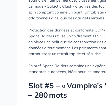
Tournois en temps réel avec classement glo
Le mode « Galactic Clash » organise des tour
spin comptant comme un point. Un tableau de
additionnels ainsi que des gadgets virtuels.
Protection des données et conformité GDPR
Space Raiders utilise un chiffrement TLS 1.3
en place une politique de conservation des 
données à tout moment. Les paiements sont tr
garantissant un retrait rapide et sécurisé.
En bref, Space Raiders combine une expérie
standards européens, idéal pour les amateur
Slot #5 – « Vampire’s 
– 280 mots