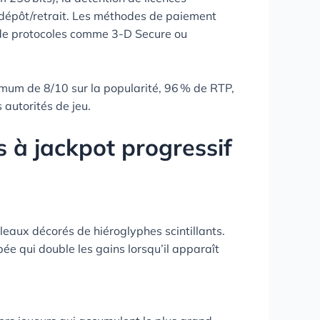
 dépôt/retrait. Les méthodes de paiement
e de protocoles comme 3‑D Secure ou
imum de 8/10 sur la popularité, 96 % de RTP,
 autorités de jeu.
s à jackpot progressif
leaux décorés de hiéroglyphes scintillants.
e qui double les gains lorsqu’il apparaît