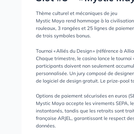
Thème culturel et mécaniques de jeu
Mystic Maya rend hommage à la civilisation
rouleaux, 3 rangées et 25 lignes de paieme
de trois symboles bonus.
Tournoi « Alliés du Design » (référence à All
Chaque trimestre, le casino lance le tournoi
participants doivent non seulement accumule
personnalisée. Un jury composé de designers
de logiciel de design gratuit. Le prize‑pool t
Options de paiement sécurisées en euros (S
Mystic Maya accepte les virements SEPA, le
instantanés, tandis que les retraits sont tr
française ARJEL, garantissant le respect de
données.