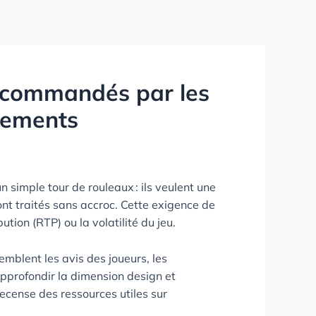
recommandés par les
aiements
n simple tour de rouleaux : ils veulent une
ront traités sans accroc. Cette exigence de
tion (RTP) ou la volatilité du jeu.
mblent les avis des joueurs, les
approfondir la dimension design et
ecense des ressources utiles sur