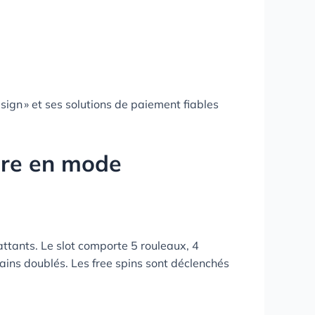
sign » et ses solutions de paiement fiables
aire en mode
ttants. Le slot comporte 5 rouleaux, 4
ains doublés. Les free spins sont déclenchés