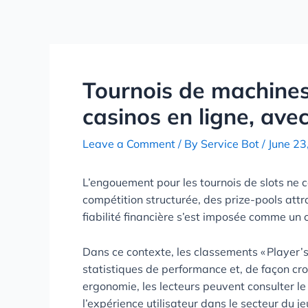
Skip
Post
to
navigation
content
Tournois de machines
casinos en ligne, ave
Leave a Comment
/ By
Service Bot
/
June 23
L’engouement pour les tournois de slots ne ce
compétition structurée, des prize‑pools attra
fiabilité financière s’est imposée comme un c
Dans ce contexte, les classements « Player’s
statistiques de performance et, de façon cro
ergonomie, les lecteurs peuvent consulter le
l’expérience utilisateur dans le secteur du je