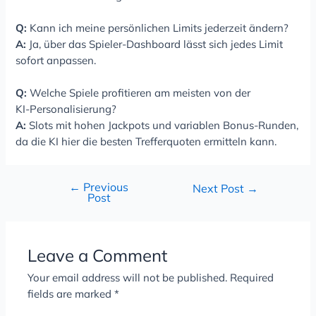
Q:
Kann ich meine persönlichen Limits jederzeit ändern?
A:
Ja, über das Spieler‑Dashboard lässt sich jedes Limit
sofort anpassen.
Q:
Welche Spiele profitieren am meisten von der
KI‑Personalisierung?
A:
Slots mit hohen Jackpots und variablen Bonus‑Runden,
da die KI hier die besten Trefferquoten ermitteln kann.
←
Previous
Next Post
→
Post
Leave a Comment
Your email address will not be published.
Required
fields are marked
*