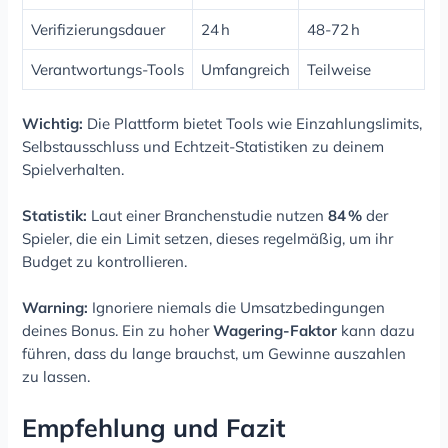
Verifizierungsdauer
24 h
48‑72 h
Verantwortungs‑Tools
Umfangreich
Teilweise
Wichtig:
Die Plattform bietet Tools wie Einzahlungslimits,
Selbstausschluss und Echtzeit‑Statistiken zu deinem
Spielverhalten.
Statistik:
Laut einer Branchenstudie nutzen
84 %
der
Spieler, die ein Limit setzen, dieses regelmäßig, um ihr
Budget zu kontrollieren.
Warning:
Ignoriere niemals die Umsatzbedingungen
deines Bonus. Ein zu hoher
Wagering‑Faktor
kann dazu
führen, dass du lange brauchst, um Gewinne auszahlen
zu lassen.
Empfehlung und Fazit