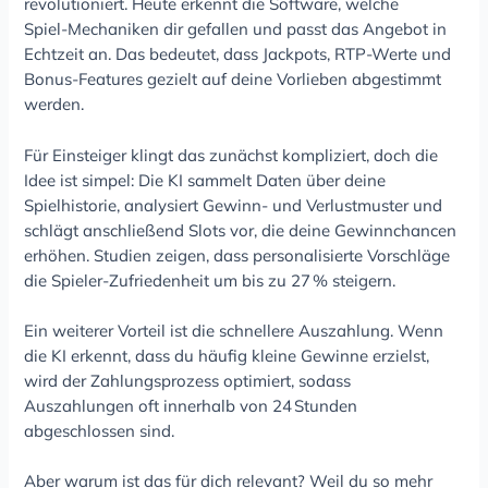
revolutioniert. Heute erkennt die Software, welche
Spiel‑Mechaniken dir gefallen und passt das Angebot in
Echtzeit an. Das bedeutet, dass Jackpots, RTP‑Werte und
Bonus‑Features gezielt auf deine Vorlieben abgestimmt
werden.
Für Einsteiger klingt das zunächst kompliziert, doch die
Idee ist simpel: Die KI sammelt Daten über deine
Spielhistorie, analysiert Gewinn‑ und Verlustmuster und
schlägt anschließend Slots vor, die deine Gewinnchancen
erhöhen. Studien zeigen, dass personalisierte Vorschläge
die Spieler‑Zufriedenheit um bis zu 27 % steigern.
Ein weiterer Vorteil ist die schnellere Auszahlung. Wenn
die KI erkennt, dass du häufig kleine Gewinne erzielst,
wird der Zahlungsprozess optimiert, sodass
Auszahlungen oft innerhalb von 24 Stunden
abgeschlossen sind.
Aber warum ist das für dich relevant? Weil du so mehr