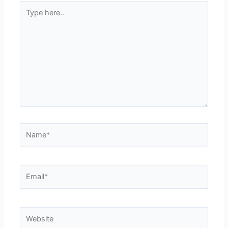
Type
here..
Name*
Email*
Website