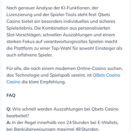
Nach genauer Analyse der KI‑Funktionen, der
Lizenzierung und der Spieler‑Tools steht fest: Qbets
Casino bietet ein besonders individuelles und sicheres
Spielerlebnis. Die Kombination aus personalisierten
Slot‑Vorschlägen, schnellen Auszahlungen und einem
starken Fokus auf verantwortungsvolles Spielen macht
die Plattform zu einer Top‑Wahl für sowohl Einsteiger als
auch erfahrene Spieler.
Für alle, die nach einem modernen Online‑Casino suchen,
das Technologie und Spielspaß vereint, ist
QBets Casino
Casino
die klare Empfehlung.
FAQ
Q:
Wie schnell werden Auszahlungen bei Qbets Casino
bearbeitet?
A:
In der Regel innerhalb von 24 Stunden bei E‑Wallets,
bei Banküberweisungen maximal 48 Stunden.