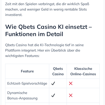
Zeit mit den Spielen verbringst, die dir wirklich Spaß
machen, und weniger Geld in wenig rentable Slots
investierst.
Wie Qbets Casino KI einsetzt –
Funktionen im Detail
Qbets Casino hat die KI‑Technologie tief in seine
Plattform integriert. Hier ein Überblick über die
wichtigsten Features:
Qbets
Klassische
Feature
Casino
Online‑Casinos
Echtzeit‑Spielvorschläge
Dynamische
Bonus‑Anpassung