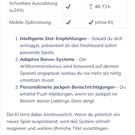
Schnellere Auszahlung
48‑72 h
(≤24 h)
Mobile Optimierung
(ohne KI)
Intelligente Slot‑Empfehlungen
– Sobald du dich
einloggst, präsentiert dir das Dashboard sofort
passende Spiele.
Adaptive Bonus‑Systeme
– Der
Willkommensbonus wird basierend auf deinem
Spielstil angepasst, sodass du nie mehr als nötig
umsetzen musst.
Personalisierte Jackpot‑Benachrichtigungen
– Du
erhältst Push‑Meldungen, wenn ein Jackpot im
Bereich deiner Lieblings‑Slots steigt.
Die KI lernt dabei kontinuierlich. Wenn du plötzlich ein
neues Spiel ausprobierst, wird das System schnell
reagieren und weitere ähnliche Titel vorschlagen.