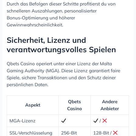
Durch das Befolgen dieser Schritte profitierst du von
schnelleren Auszahlungen, personalisierter
Bonus‑Optimierung und höherer
Gewinnwahrscheinlichkeit.
Sicherheit, Lizenz und
verantwortungsvolles Spielen
Qbets Casino operiert unter einer Lizenz der Malta
Gaming Authority (MGA). Diese Lizenz garantiert faire
Spiele, sichere Transaktionen und den Schutz deiner
persönlichen Daten.
Qbets
Andere
Aspekt
Casino
Anbieter
MGA‑Lizenz
/
SSL‑Verschlüsselung
256‑Bit
128‑Bit /