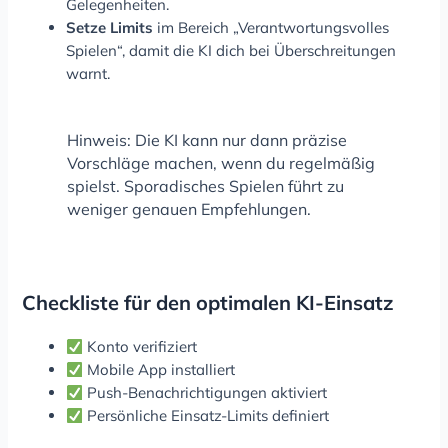
Gelegenheiten.
Setze Limits
im Bereich „Verantwortungsvolles
Spielen“, damit die KI dich bei Überschreitungen
warnt.
Hinweis: Die KI kann nur dann präzise
Vorschläge machen, wenn du regelmäßig
spielst. Sporadisches Spielen führt zu
weniger genauen Empfehlungen.
Checkliste für den optimalen KI‑Einsatz
Konto verifiziert
Mobile App installiert
Push‑Benachrichtigungen aktiviert
Persönliche Einsatz‑Limits definiert